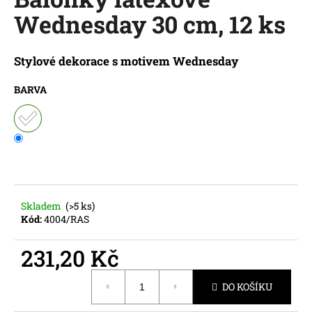
je
a
Wednesday 30 cm, 12 ks
0,0
z
j
5
í
hvězdiček.
Stylové dekorace s motivem
Wednesday
t
?
BARVA
HLEDAT
Skladem
(>5 ks)
Kód:
4004/RAS
D
o
231,20 Kč
p
o
Měrná
r
DO KOŠÍKU
cena:
u