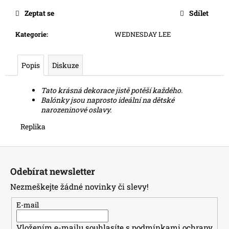
č
u
Zeptat se
Sdílet
j
e
Kategorie
:
WEDNESDAY LEE
m
e
Popis
Diskuze
Tato krásná dekorace jistě potěší každého.
Balónky jsou naprosto ideální na dětské
narozeninové oslavy.
Replika
Z
á
Odebírat newsletter
p
Nezmeškejte žádné novinky či slevy!
a
t
E-mail
í
Vložením e-mailu souhlasíte s
podmínkami ochrany