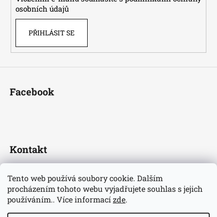
osobních údajů
PŘIHLÁSIT SE
Facebook
Kontakt
fotbaldresy
@
seznam.cz
Tento web používá soubory cookie. Dalším
+420733609510
procházením tohoto webu vyjadřujete souhlas s jejich
Nejnovější informace o našem eshopu
používáním.. Více informací
zde
.
fotbaldresycz/