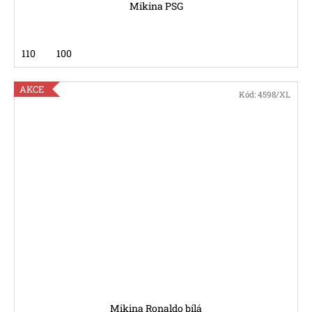
Mikina PSG
110
100
AKCE
Kód:
4598/XL
Mikina Ronaldo bílá