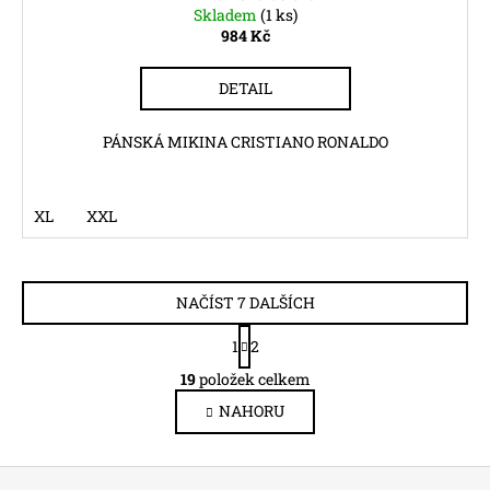
Skladem
(1 ks)
984 Kč
DETAIL
PÁNSKÁ MIKINA CRISTIANO RONALDO
XL
XXL
NAČÍST 7 DALŠÍCH
S
1
2
t
O
r
19
položek celkem
v
á
NAHORU
l
n
k
á
o
d
Z
v
a