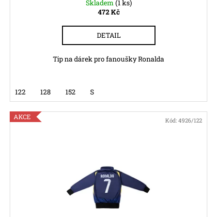
č
Skladem
(1 ks)
u
472 Kč
j
e
DETAIL
m
e
Tip na dárek pro fanoušky Ronalda
122
128
152
S
AKCE
Kód:
4926/122