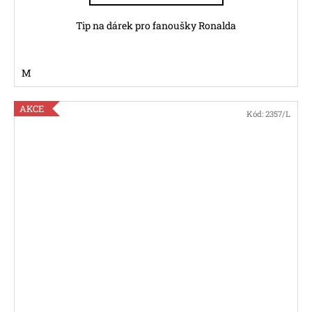
Tip na dárek pro fanoušky Ronalda
M
AKCE
Kód:
2357/L