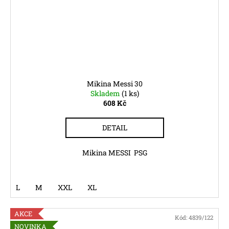
Mikina Messi 30
Skladem
(1 ks)
608 Kč
DETAIL
Mikina MESSI PSG
L
M
XXL
XL
AKCE
Kód:
4839/122
NOVINKA