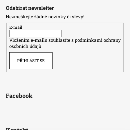
á
á
c
Odebírat newsletter
n
p
í
í
Nezmeškejte žádné novinky či slevy!
p
a
r
t
E-mail
v
í
k
Vložením e-mailu souhlasíte s
podmínkami ochrany
y
osobních údajů
v
ý
PŘIHLÁSIT SE
p
i
s
u
Facebook