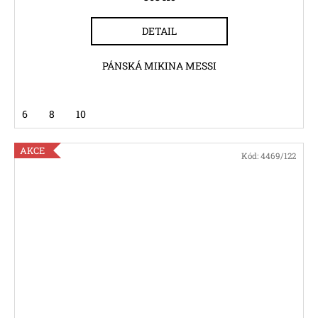
DETAIL
PÁNSKÁ MIKINA MESSI
6
8
10
AKCE
Kód:
4469/122