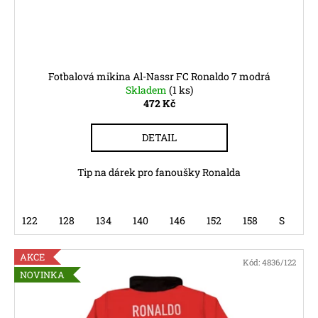
Fotbalová mikina Al-Nassr FC Ronaldo 7 modrá
Skladem
(1 ks)
472 Kč
DETAIL
Tip na dárek pro fanoušky Ronalda
122
128
134
140
146
152
158
S
AKCE
Kód:
4836/122
NOVINKA