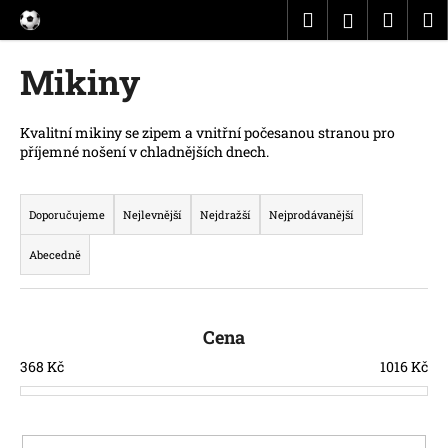
K
Přejít
Hledat
Náku
M
Přihlášen
na
o
obsah
Zpět
Zpět
košík
š
Mikiny
í
C
k
o
Kvalitní mikiny se zipem a vnitřní počesanou stranou pro
příjemné nošení v chladnějších dnech.
p
o
Ř
t
a
Doporučujeme
Nejlevnější
Nejdražší
Nejprodávanější
ř
z
Abecedně
e
e
b
n
u
í
Cena
j
p
e
368
Kč
1016
Kč
r
t
o
e
d
n