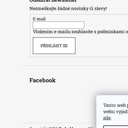
p
Nezmeškejte žádné novinky či slevy!
a
t
E-mail
í
Vložením e-mailu souhlasíte s
podmínkami oc
PŘIHLÁSIT SE
Facebook
Tento web 
webu vyjadř
zde
.