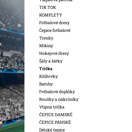
l
TIK TOK
KOMPLETY
Fotbalové dresy
Čepice fotbalové
Trenky
Mikiny
Hokejové dresy
Šály a šátky
Trička
Kšiltovky
Batohy
Fotbalové doplňky
Roušky a nákrčníky
Vtipná trička
ČEPICE DAMSKÉ
ČEPICE PÁNSKÉ
Dětské čepice