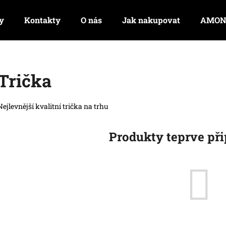
y
Kontakty
O nás
Jak nakupovat
AMON
Co potřebujete najít?
Trička
HLEDAT
Nejlevnější kvalitní trička na trhu
Produkty teprve př
Doporučujeme