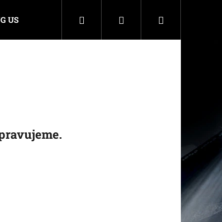
Hledat
Přihlášení
Nákupní
G US
košík
ipravujeme.