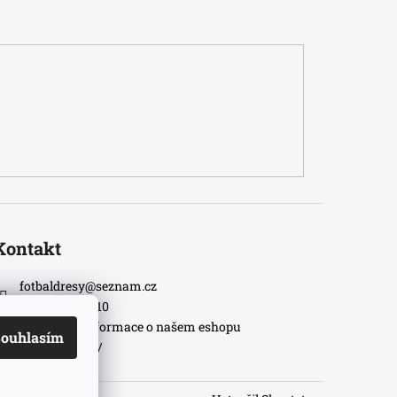
Kontakt
fotbaldresy
@
seznam.cz
+420733609510
Nejnovější informace o našem eshopu
ouhlasím
fotbaldresycz/