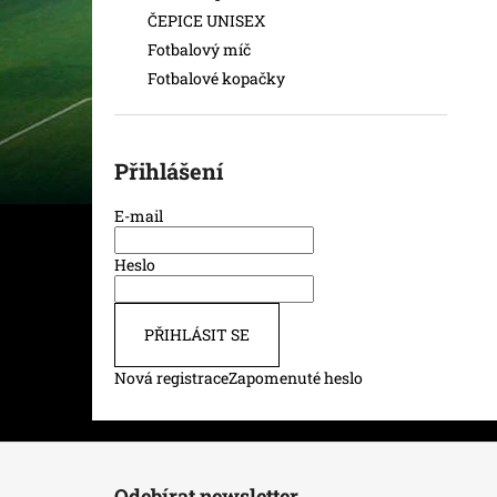
ČEPICE UNISEX
Fotbalový míč
Fotbalové kopačky
Přihlášení
E-mail
Heslo
PŘIHLÁSIT SE
Nová registrace
Zapomenuté heslo
Z
á
Odebírat newsletter