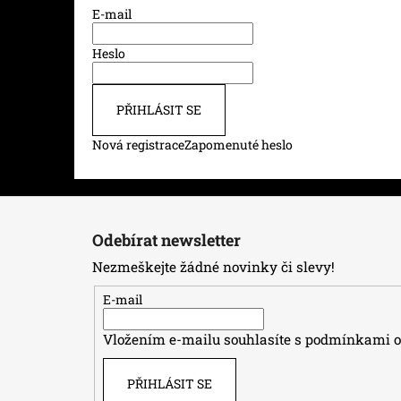
E-mail
Heslo
PŘIHLÁSIT SE
Nová registrace
Zapomenuté heslo
Z
á
Odebírat newsletter
p
Nezmeškejte žádné novinky či slevy!
a
t
E-mail
í
Vložením e-mailu souhlasíte s
podmínkami oc
PŘIHLÁSIT SE