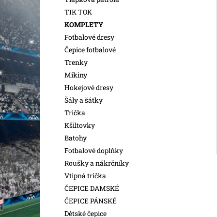
l
TIK TOK
KOMPLETY
Fotbalové dresy
Čepice fotbalové
Trenky
Mikiny
Hokejové dresy
Šály a šátky
Trička
Kšiltovky
Batohy
Fotbalové doplňky
Roušky a nákrčníky
Vtipná trička
ČEPICE DAMSKÉ
ČEPICE PÁNSKÉ
Dětské čepice