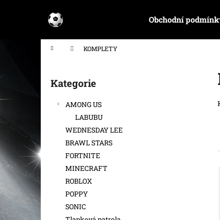
K
Přejít
na
o
Obchodní podmínk
obsah
Zpět
Zpět
š
do
do
í
Domů
KOMPLETY
k
obchodu
obchodu
P
o
Kategorie
Přeskočit
s
kategorie
t
AMONG US
r
LABUBU
a
WEDNESDAY LEE
n
BRAWL STARS
n
FORTNITE
í
MINECRAFT
p
ROBLOX
a
POPPY
n
SONIC
e
Tlapková patrola