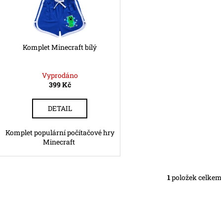
o
p
d
r
u
o
k
d
Komplet Minecraft bílý
t
u
ů
k
Vyprodáno
t
399 Kč
ů
DETAIL
Komplet populární počítačové hry
Minecraft
1
položek celke
O
v
l
á