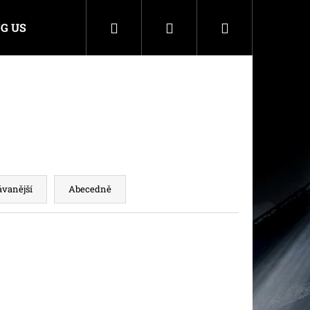
Hledat
Přihlášení
Nákupní
G US
košík
ávanější
Abecedně