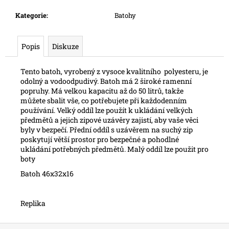
č
u
Kategorie
:
Batohy
j
e
m
Popis
Diskuze
e
Tento batoh, vyrobený z vysoce kvalitního polyesteru, je
odolný a vodoodpudivý. Batoh má 2 široké ramenní
popruhy. Má velkou kapacitu až do 50 litrů, takže
můžete sbalit vše, co potřebujete při každodenním
používání. Velký oddíl lze použít k ukládání velkých
předmětů a jejich zipové uzávěry zajistí, aby vaše věci
byly v bezpečí. Přední oddíl s uzávěrem na suchý zip
poskytují větší prostor pro bezpečné a pohodlné
ukládání potřebných předmětů. Malý oddíl lze použit pro
boty
Batoh 46x32x16
Replika