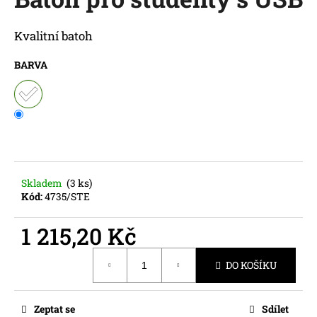
je
a
0,0
z
j
Kvalitní batoh
5
í
hvězdiček.
BARVA
t
?
HLEDAT
Skladem
(3 ks)
Kód:
4735/STE
D
1 215,20 Kč
o
Měrná
p
DO KOŠÍKU
cena:
o
r
u
Zeptat se
Sdílet