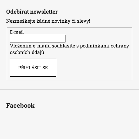
Z
á
Odebírat newsletter
p
Nezmeškejte žádné novinky či slevy!
a
t
E-mail
í
Vložením e-mailu souhlasíte s
podmínkami ochrany
osobních údajů
PŘIHLÁSIT SE
Facebook