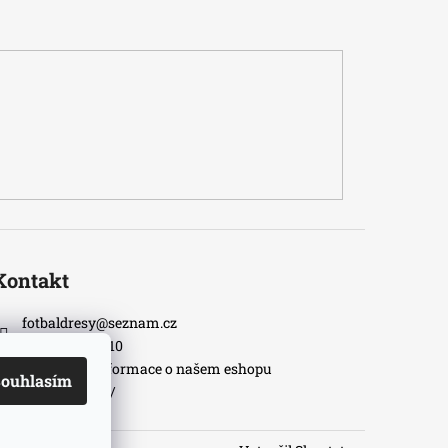
Kontakt
fotbaldresy
@
seznam.cz
+420733609510
Nejnovější informace o našem eshopu
ouhlasím
fotbaldresycz/