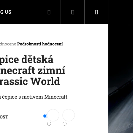
Hledat
Přihlášení
Nákupní
G US
košík
rné
dnoceno
Podrobnosti hodnocení
cení
ktu
pice dětská
necraft zimní
rassic World
ček.
 čepice s motivem Minecraft
KOST