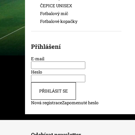
ČEPICE UNISEX
Fotbalový míč
Fotbalové kopačky
Přihlášení
E-mail
Heslo
PŘIHLÁSIT SE
Nová registrace
Zapomenuté heslo
Z
á
Odebírat newsletter