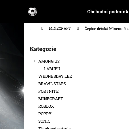
K
Přejít
na
o
Obchodní podmínk
obsah
Zpět
Zpět
š
do
do
í
Domů
MINECRAFT
Čepice dětská Minecraft 
k
obchodu
obchodu
P
o
Kategorie
Přeskočit
s
kategorie
t
AMONG US
r
LABUBU
a
WEDNESDAY LEE
n
BRAWL STARS
n
FORTNITE
í
MINECRAFT
p
ROBLOX
a
POPPY
n
SONIC
e
Tlapková patrola