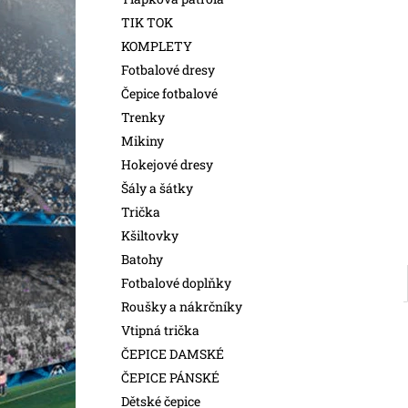
l
TIK TOK
KOMPLETY
Fotbalové dresy
Čepice fotbalové
Trenky
Mikiny
Hokejové dresy
Šály a šátky
Trička
Kšiltovky
Batohy
Fotbalové doplňky
Roušky a nákrčníky
Vtipná trička
ČEPICE DAMSKÉ
ČEPICE PÁNSKÉ
Dětské čepice