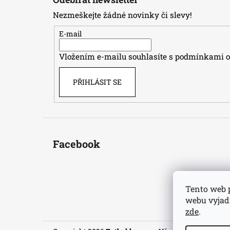
p
Nezmeškejte žádné novinky či slevy!
a
t
E-mail
í
Vložením e-mailu souhlasíte s
podmínkami oc
PŘIHLÁSIT SE
Facebook
Tento web 
webu vyjadř
zde
.