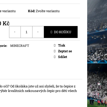
e variantu
Kód:
Zvolte variantu
0 Kč
ná
DO KOŠÍKU
Tisk
orie
:
MINECRAFT
Zeptat se
Sdílet
 očí? Od školáka jste už asi slyšeli, že ta čepice z
 výběr kvalitních nekousavých čepic pro děti všech