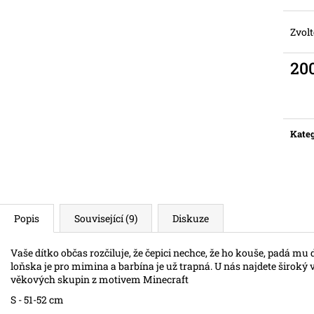
Zvolt
20
Měr
cena:
Kateg
Popis
Související (9)
Diskuze
Vaše dítko občas rozčiluje, že čepici nechce, že ho kouše, padá mu do
loňska je pro mimina a barbína je už trapná. U nás najdete široký
věkových skupin z motivem Minecraft
S - 51-52 cm