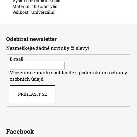
Výška nákrčníku :21
cm
Materiál : 100 % acrylic
Velikost : Univerzální
Z
á
Odebírat newsletter
p
Nezmeškejte žádné novinky či slevy!
a
t
E-mail
í
Vložením e-mailu souhlasíte s
podmínkami ochrany
osobních údajů
PŘIHLÁSIT SE
Facebook