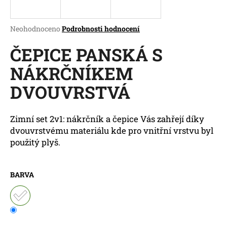
a
j
Průměrné
Neohodnoceno
Podrobnosti hodnocení
í
hodnocení
produktu
ČEPICE PANSKÁ S
t
je
?
NÁKRČNÍKEM
0,0
z
DVOUVRSTVÁ
5
hvězdiček.
HLEDAT
Zimní set 2v1: nákrčník a čepice Vás zahřejí díky
dvouvrstvému materiálu kde pro vnitřní vrstvu byl
použitý plyš.
D
o
BARVA
p
o
r
u