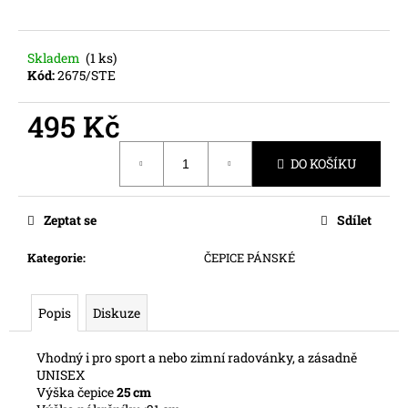
č
u
j
Skladem
(1 ks)
e
Kód:
2675/STE
m
e
495 Kč
Měrná
DO KOŠÍKU
cena:
Zeptat se
Sdílet
Kategorie
:
ČEPICE PÁNSKÉ
Popis
Diskuze
Vhodný i pro sport a nebo zimní radovánky, a zásadně
UNISEX
Výška čepice
25 cm