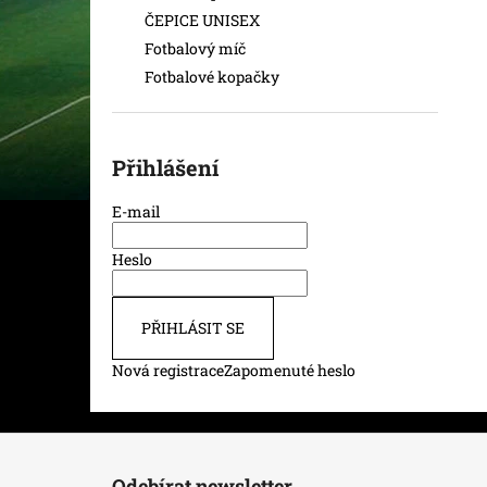
ČEPICE UNISEX
Fotbalový míč
Fotbalové kopačky
Přihlášení
E-mail
Heslo
PŘIHLÁSIT SE
Nová registrace
Zapomenuté heslo
Z
á
Odebírat newsletter