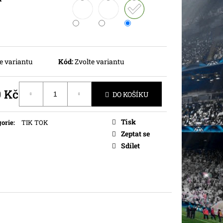
e variantu
Kód:
Zvolte variantu
0 Kč
DO KOŠÍKU
ná
Tisk
orie
:
TIK TOK
Zeptat se
Sdílet