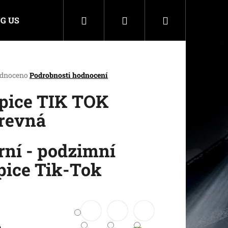
Hledat
Přihlášení
Nákupní
G US
košík
rné
dnoceno
Podrobnosti hodnocení
cení
ktu
pice TIK TOK
revná
ček.
rní - podzimní
pice Tik-Tok
A