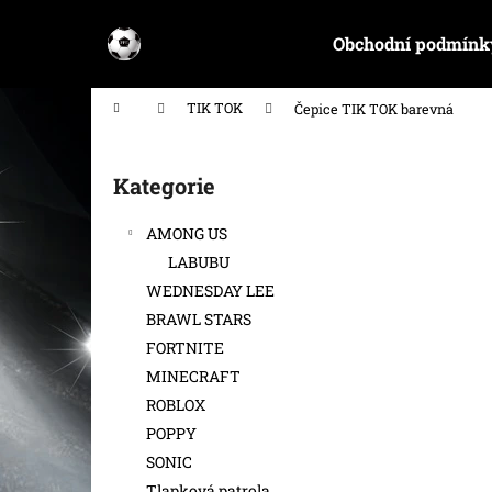
K
Přejít
na
o
Obchodní podmínk
obsah
Zpět
Zpět
š
do
do
í
Domů
TIK TOK
Čepice TIK TOK barevná
k
obchodu
obchodu
P
o
Kategorie
Přeskočit
s
kategorie
t
AMONG US
r
LABUBU
a
WEDNESDAY LEE
n
BRAWL STARS
n
FORTNITE
í
MINECRAFT
p
ROBLOX
a
POPPY
n
SONIC
e
Tlapková patrola