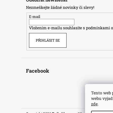
p
Nezmeškejte žádné novinky či slevy!
a
t
E-mail
í
Vložením e-mailu souhlasíte s
podmínkami oc
PŘIHLÁSIT SE
Facebook
Tento web 
webu vyjadř
zde
.