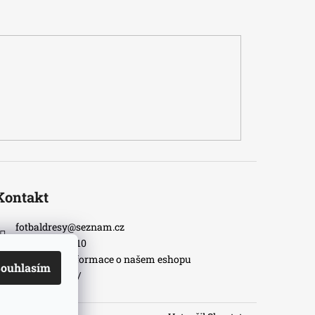
Kontakt
fotbaldresy
@
seznam.cz
+420733609510
Nejnovější informace o našem eshopu
ouhlasím
fotbaldresycz/