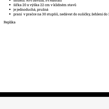
složení. 95% bavlna, 5% elastan
šířka 20 x výška 22 cm v klidném stavů
je jednoduchá, pružná
praní v pračce na 30 stupňů, nedávat do sušičky, žehlení do 
Replika