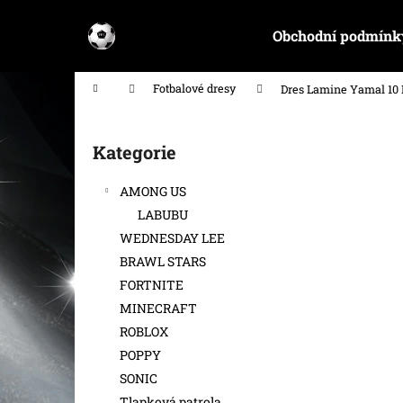
K
Přejít
na
o
Obchodní podmínk
obsah
Zpět
Zpět
š
do
do
í
Domů
Fotbalové dresy
Dres Lamine Yamal 10 
k
obchodu
obchodu
P
o
Kategorie
Přeskočit
s
kategorie
t
AMONG US
r
LABUBU
a
WEDNESDAY LEE
n
BRAWL STARS
n
FORTNITE
í
MINECRAFT
p
ROBLOX
a
POPPY
n
SONIC
e
Tlapková patrola