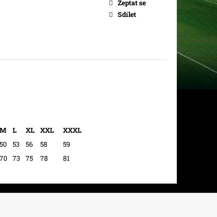
Zeptat se
Sdílet
M
L
XL
XXL
XXXL
50
53
56
58
59
70
73
75
78
81