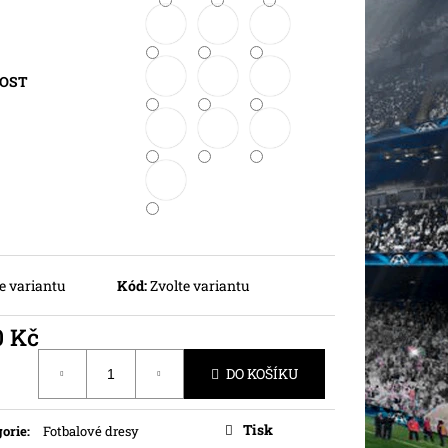
KOST
e variantu
Kód:
Zvolte variantu
0 Kč
ná
DO KOŠÍKU
Tisk
orie
:
Fotbalové dresy