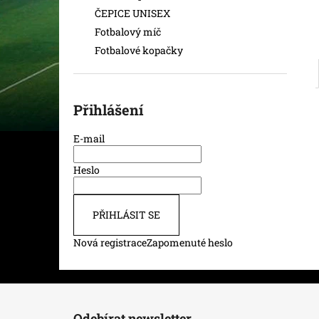
ČEPICE UNISEX
Fotbalový míč
Fotbalové kopačky
Přihlášení
E-mail
Heslo
PŘIHLÁSIT SE
Nová registrace
Zapomenuté heslo
Z
á
Odebírat newsletter