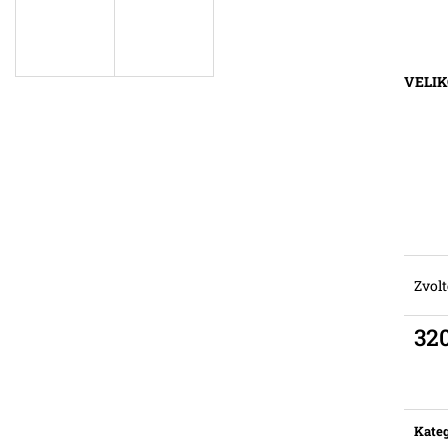
VELI
Zvolt
32
Měr
cena:
Kateg