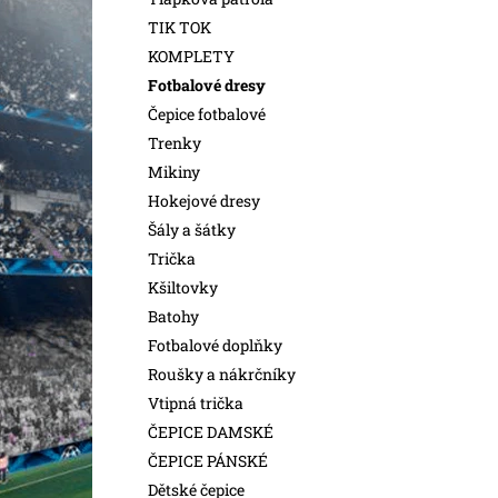
l
TIK TOK
KOMPLETY
Fotbalové dresy
Čepice fotbalové
Trenky
Mikiny
Hokejové dresy
Šály a šátky
Trička
Kšiltovky
Batohy
Fotbalové doplňky
Roušky a nákrčníky
Vtipná trička
ČEPICE DAMSKÉ
ČEPICE PÁNSKÉ
Dětské čepice