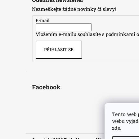
p
Nezmeškejte žádné novinky či slevy!
a
t
E-mail
í
Vložením e-mailu souhlasíte s
podmínkami oc
PŘIHLÁSIT SE
Facebook
Tento web 
webu vyjadř
zde
.