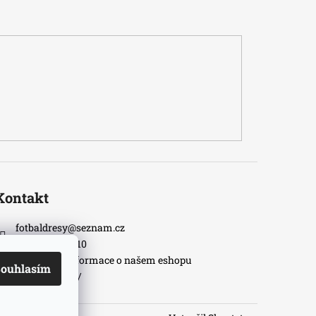
Kontakt
fotbaldresy
@
seznam.cz
+420733609510
Nejnovější informace o našem eshopu
ouhlasím
fotbaldresycz/