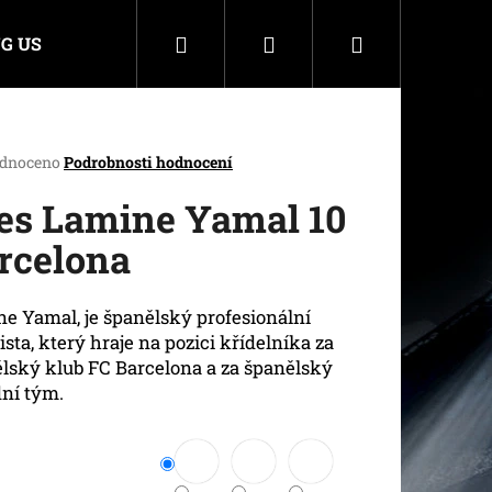
Hledat
Přihlášení
Nákupní
G US
košík
rné
dnoceno
Podrobnosti hodnocení
cení
ktu
es Lamine Yamal 10
rcelona
ček.
e Yamal, je španělský profesionální
lista, který hraje na pozici křídelníka za
lský klub FC Barcelona a za španělský
ní tým.