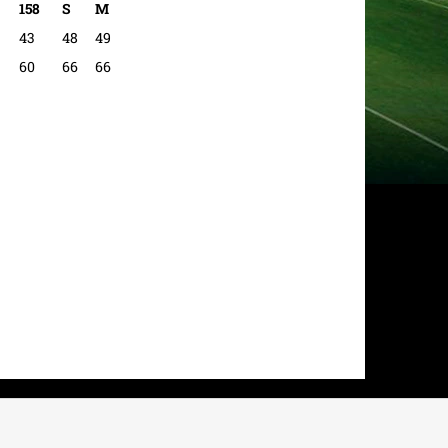
158
S
M
43
48
49
60
66
66