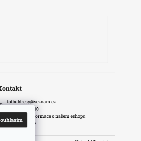
Kontakt
fotbaldresy
@
seznam.cz
+420733609510
Nejnovější informace o našem eshopu
ouhlasím
fotbaldresycz/