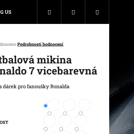
Hledat
Přihlášení
Nákupní
G US
košík
rné
dnoceno
Podrobnosti hodnocení
cení
ktu
tbalová mikina
naldo 7 vicebarevná
ček.
a dárek pro fanoušky Ronalda
KOST