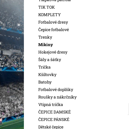
l
TIK TOK
KOMPLETY
Fotbalové dresy
Čepice fotbalové
Trenky
Mikiny
Hokejové dresy
Šály a šátky
Trička
Kšiltovky
Batohy
Fotbalové doplňky
Roušky a nákrčníky
Vtipná trička
ČEPICE DAMSKÉ
ČEPICE PÁNSKÉ
Dětské čepice