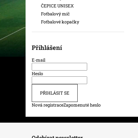
ČEPICE UNISEX
Fotbalový míč
Fotbalové kopačky
Přihlášení
E-mail
Heslo
PŘIHLÁSIT SE
Nová registrace
Zapomenuté heslo
Z
á
Odebírat newsletter