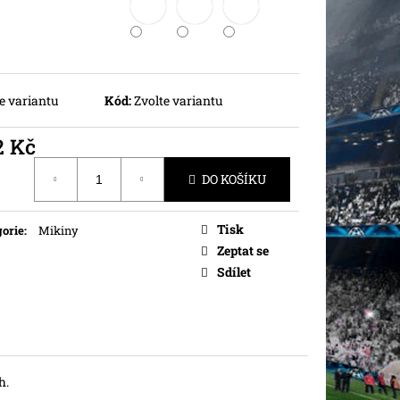
e variantu
Kód:
Zvolte variantu
2 Kč
ná
DO KOŠÍKU
Tisk
orie
:
Mikiny
Zeptat se
Sdílet
h.