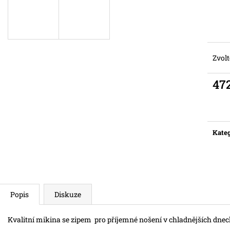
Zvolt
47
Měr
cena:
Kateg
Popis
Diskuze
Kvalitní mikina se zipem pro příjemné nošení v chladnějších dnec