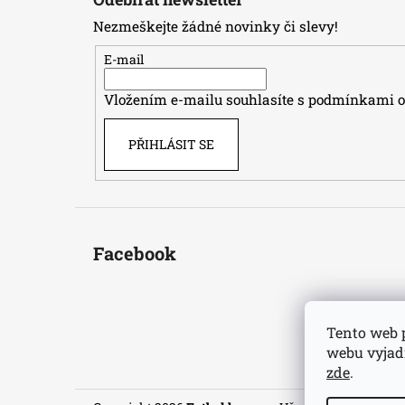
p
Nezmeškejte žádné novinky či slevy!
a
t
E-mail
í
Vložením e-mailu souhlasíte s
podmínkami oc
PŘIHLÁSIT SE
Facebook
Tento web 
webu vyjadř
zde
.