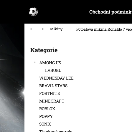
K
Přejít
na
o
Obchodní podmínk
obsah
Zpět
Zpět
š
do
do
í
Domů
Mikiny
Fotbalová mikina Ronaldo 7 vi
k
obchodu
obchodu
P
o
Kategorie
Přeskočit
s
kategorie
t
AMONG US
r
LABUBU
a
WEDNESDAY LEE
n
BRAWL STARS
n
FORTNITE
í
MINECRAFT
p
ROBLOX
a
POPPY
n
SONIC
e
Tlapková patrola