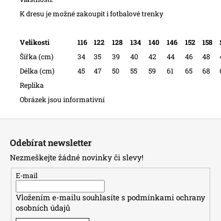
K dresu je možné zakoupit i
fotbalové trenky
Velikosti
116
122
128
134
140
146
152
158
Šířka (cm)
34
35
39
40
42
44
46
48
Délka (cm)
45
47
50
55
59
61
65
68
Replika
Obrázek jsou informativní
Z
á
Odebírat newsletter
p
Nezmeškejte žádné novinky či slevy!
a
t
E-mail
í
Vložením e-mailu souhlasíte s
podmínkami ochrany
osobních údajů