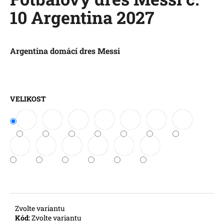
je
a
10 Argentina 2027
0,0
z
j
5
í
hvězdiček.
t
Argentina domácí dres Messi
?
VELIKOST
HLEDAT
D
o
p
o
r
Zvolte variantu
u
Kód:
Zvolte variantu