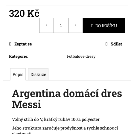
č
u
320 Kč
j
e
Měrná
DO KOŠÍKU
cena:
m
e
Zeptat se
Sdílet
Kategorie
:
Fotbalové dresy
Popis
Diskuze
Argentina domácí dres
Messi
Volný střih do V, krátký rukáv 100% polyester
Jeho struktura
zaručuje prodyšnost a rychle schnoucí
vlastnosti.