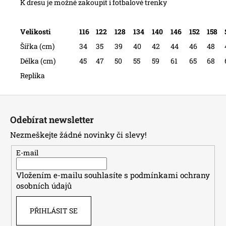
K dresu je možné zakoupit i
fotbalové trenky
Velikosti
116
122
128
134
140
146
152
158
Šířka (cm)
34
35
39
40
42
44
46
48
Délka (cm)
45
47
50
55
59
61
65
68
Replika
Z
á
Odebírat newsletter
p
Nezmeškejte žádné novinky či slevy!
a
t
E-mail
í
Vložením e-mailu souhlasíte s
podmínkami ochrany
osobních údajů
PŘIHLÁSIT SE