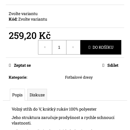
č
u
j
Zvolte variantu
Kód:
Zvolte variantu
e
m
259,20 Kč
e
Měrná
DO KOŠÍKU
cena:
Zeptat se
Sdílet
Kategorie
:
Fotbalové dresy
Popis
Diskuze
Volný střih do V, krátký rukáv 100% polyester
Jeho struktura
zaručuje prodyšnost a rychle schnoucí
vlastnosti.