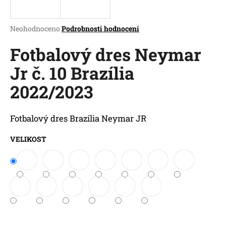
a
j
Průměrné
Neohodnoceno
Podrobnosti hodnocení
í
hodnocení
produktu
Fotbalový dres Neymar
t
je
?
Jr č. 10 Brazília
0,0
z
2022/2023
5
hvězdiček.
HLEDAT
Fotbalový dres Brazília Neymar JR
VELIKOST
D
o
p
o
r
u