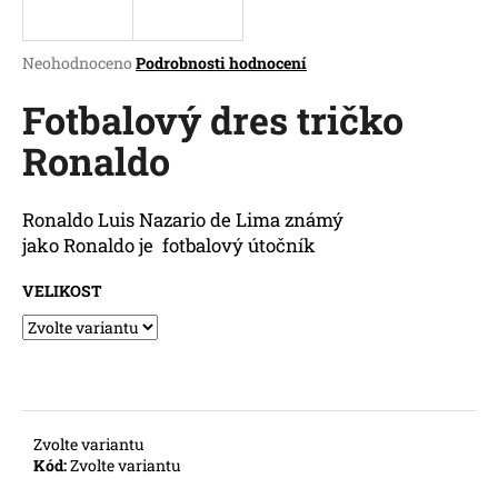
a
j
Průměrné
Neohodnoceno
Podrobnosti hodnocení
í
hodnocení
produktu
Fotbalový dres tričko
t
je
?
Ronaldo
0,0
z
5
hvězdiček.
Ronaldo Luis Nazario de Lima
známý
jako
Ronaldo
je
fotbalový útočník
HLEDAT
VELIKOST
D
o
p
o
Zvolte variantu
r
Kód:
Zvolte variantu
u