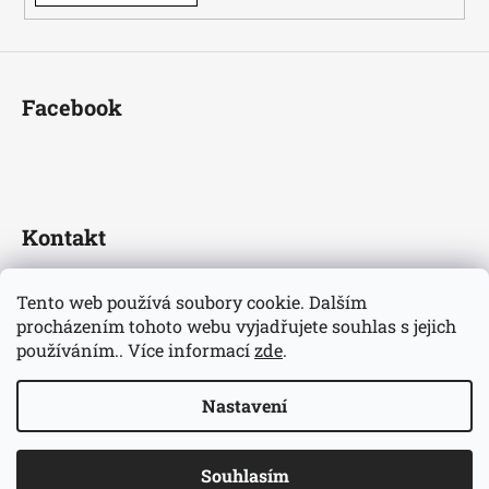
Facebook
Kontakt
fotbaldresy
@
seznam.cz
Tento web používá soubory cookie. Dalším
+420733609510
procházením tohoto webu vyjadřujete souhlas s jejich
Nejnovější informace o našem eshopu
používáním.. Více informací
zde
.
fotbaldresycz/
Nastavení
Vytvořil Shoptet
Copyright 2026
Fotbaldresy.cz
. Všechna práva vyhrazena.
Souhlasím
Upravit nastavení cookies