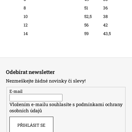
8
51
36
10
52,5
38
12
56
42
14
59
43,5
Z
á
Odebírat newsletter
p
Nezmeškejte žádné novinky či slevy!
a
t
E-mail
í
Vložením e-mailu souhlasíte s
podmínkami ochrany
osobních údajů
PŘIHLÁSIT SE