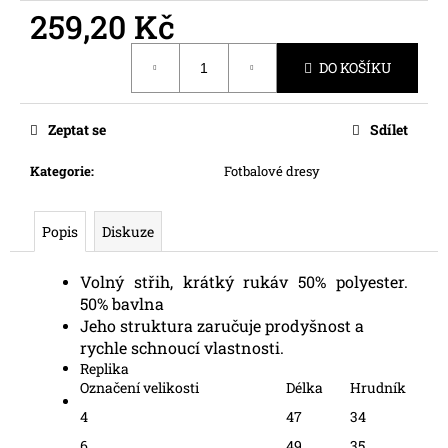
č
259,20 Kč
u
j
Měrná
e
DO KOŠÍKU
cena:
m
e
Zeptat se
Sdílet
Kategorie
:
Fotbalové dresy
Popis
Diskuze
Volný střih, krátký rukáv 50% polyester.
50% bavlna
Jeho struktura zaručuje prodyšnost a
rychle schnoucí vlastnosti.
Replika
Označení velikosti
Délka
Hrudník
4
47
34
6
49
35