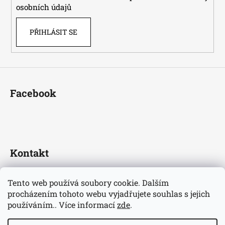
osobních údajů
PŘIHLÁSIT SE
Facebook
Kontakt
fotbaldresy
@
seznam.cz
Tento web používá soubory cookie. Dalším
+420733609510
procházením tohoto webu vyjadřujete souhlas s jejich
Nejnovější informace o našem eshopu
používáním.. Více informací
zde
.
fotbaldresycz/