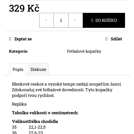
č
329 Kč
u
j
Měrná
e
DO KOŠÍKU
cena:
m
e
Zeptat se
Sdílet
Kategorie
:
Fotbalové kopačky
Popis
Diskuze
Bleskové reakce a vysoké tempo nedají soupeřům šanci.
Zdokonaluj své fotbalové dovednosti
. Tyto kopačky
podpoří tvou rychlost.
Replika
Tabulka velikostí v centimetrech:
Velikost
Délka chodidla
35
22,1-22,5
36
22,6-23