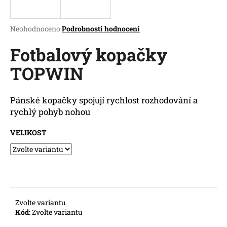
a
j
Průměrné
Neohodnoceno
Podrobnosti hodnocení
í
hodnocení
produktu
Fotbalový kopačky
t
je
?
TOPWIN
0,0
z
5
hvězdiček.
Pánské kopačky
spojují rychlost rozhodování a
rychlý pohyb nohou
HLEDAT
VELIKOST
D
o
p
o
Zvolte variantu
r
Kód:
Zvolte variantu
u