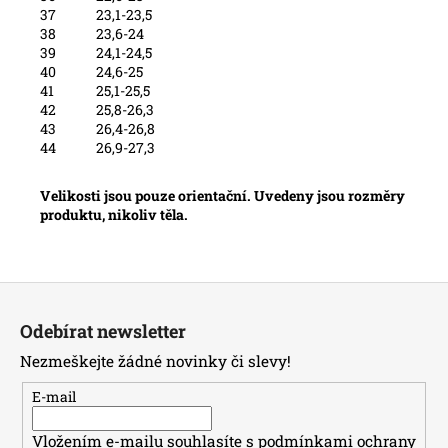
37
23,1-23,5
38
23,6-24
39
24,1-24,5
40
24,6-25
41
25,1-25,5
42
25,8-26,3
43
26,4-26,8
44
26,9-27,3
Velikosti jsou pouze orientační. Uvedeny jsou rozměry
produktu, nikoliv těla.
Z
á
Odebírat newsletter
p
Nezmeškejte žádné novinky či slevy!
a
t
E-mail
í
Vložením e-mailu souhlasíte s
podmínkami ochrany