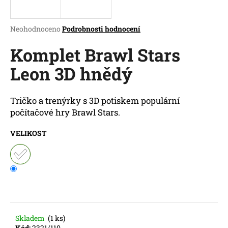
a
j
Průměrné
Neohodnoceno
Podrobnosti hodnocení
í
hodnocení
produktu
Komplet Brawl Stars
t
je
?
Leon 3D hnědý
0,0
z
5
hvězdiček.
Tričko a trenýrky s 3D potiskem populární
počítačové hry Brawl Stars.
HLEDAT
VELIKOST
D
o
p
o
r
u
Skladem
(1 ks)
Kód:
2321/110