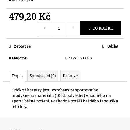
č
u
479,20 Kč
j
e
Měrná
m
DO KOŠÍKU
cena:
e
Zeptat se
Sdílet
Kategorie
:
BRAWL STARS
Popis
Související (9)
Diskuze
Tričko i kraťasy jsou vyrobeny ze sportovního
prodyšného materiálu (100% polyester) vhodného na
sport i běžné nošení. Rozhodně potěší každého fanouška
této hry.
Z
á