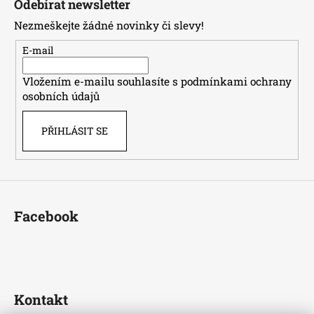
Odebírat newsletter
p
Nezmeškejte žádné novinky či slevy!
a
t
E-mail
í
Vložením e-mailu souhlasíte s
podmínkami ochrany
osobních údajů
PŘIHLÁSIT SE
Facebook
Kontakt