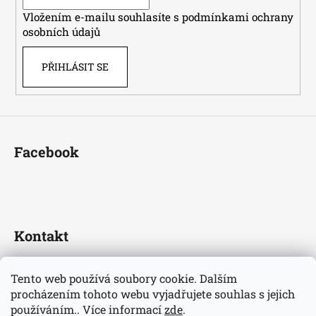
í
Vložením e-mailu souhlasíte s
podmínkami ochrany
osobních údajů
PŘIHLÁSIT SE
Facebook
Kontakt
fotbaldresy
@
seznam.cz
Tento web používá soubory cookie. Dalším
+420733609510
procházením tohoto webu vyjadřujete souhlas s jejich
Nejnovější informace o našem eshopu
používáním.. Více informací
zde
.
fotbaldresycz/