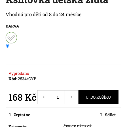
je
a
0,0
z
j
Vhodná pro děti od 8 do 24 měsíce
5
í
hvězdiček.
BARVA
t
?
HLEDAT
Vyprodáno
Kód:
2534/CYB
D
168 Kč
o
DO KOŠÍKU
p
Měrná
o
cena:
Zeptat se
Sdílet
r
u
Kategorie
:
ČEPICE DĚTSKÉ