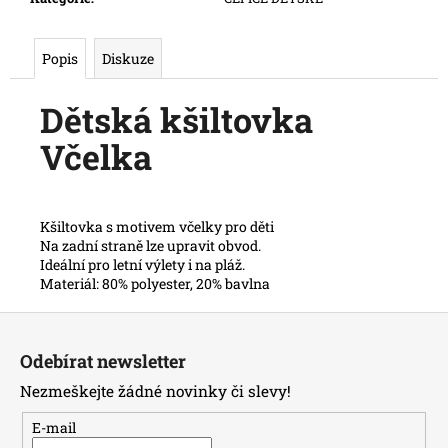
č
u
j
Popis
Diskuze
e
m
Dětská kšiltovka
e
Včelka
Kšiltovka s motivem včelky pro děti
Na zadní straně lze upravit obvod.
Ideální pro letní výlety i na pláž.
Materiál: 80% polyester, 20% bavlna
Z
á
Odebírat newsletter
p
Nezmeškejte žádné novinky či slevy!
a
t
E-mail