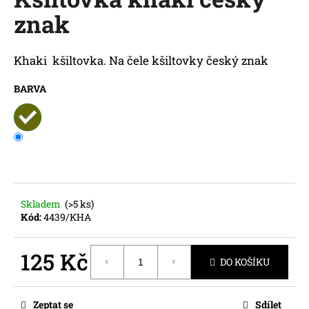
je
a
znak
0,0
z
j
5
í
hvězdiček.
Khaki
kšiltovka. Na čele kšiltovky český znak
t
?
BARVA
HLEDAT
Skladem
(>5 ks)
Kód:
4439/KHA
D
o
p
125 Kč
DO KOŠÍKU
o
Měrná
r
cena:
u
Zeptat se
Sdílet