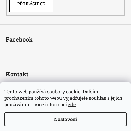
PŘIHLÁSIT SE
Facebook
Kontakt
fotbaldresy
@
seznam.cz
Tento web používá soubory cookie. Dalším
+420733609510
procházením tohoto webu vyjadřujete souhlas s jejich
Nejnovější informace o našem eshopu
používáním.. Více informací
zde
.
fotbaldresycz/
Nastavení
Vytvořil Shoptet