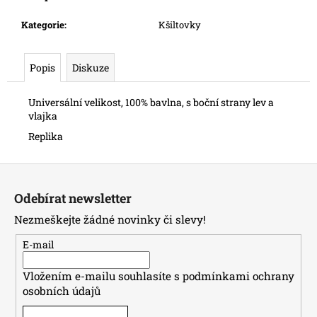
č
u
Kategorie
:
Kšiltovky
j
e
m
Popis
Diskuze
e
Universální velikost, 100% bavlna, s boční strany lev a
vlajka
Replika
Z
á
Odebírat newsletter
p
Nezmeškejte žádné novinky či slevy!
a
t
E-mail
í
Vložením e-mailu souhlasíte s
podmínkami ochrany
osobních údajů