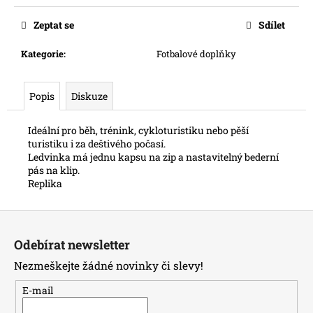
č
u
Zeptat se
Sdílet
j
e
Kategorie
:
Fotbalové doplňky
m
e
Popis
Diskuze
Ideální pro běh, trénink, cykloturistiku nebo pěší
turistiku i za deštivého počasí.
Ledvinka má jednu kapsu na zip a nastavitelný bederní
pás na klip.
Replika
Z
á
Odebírat newsletter
p
Nezmeškejte žádné novinky či slevy!
a
t
E-mail
í