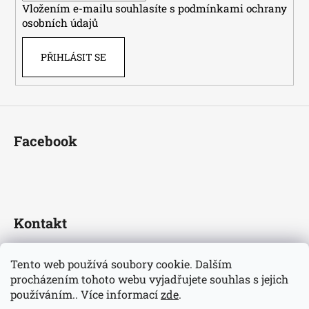
Vložením e-mailu souhlasíte s
podmínkami ochrany
osobních údajů
PŘIHLÁSIT SE
Facebook
Kontakt
fotbaldresy
@
seznam.cz
Tento web používá soubory cookie. Dalším
+420733609510
procházením tohoto webu vyjadřujete souhlas s jejich
Nejnovější informace o našem eshopu
používáním.. Více informací
zde
.
fotbaldresycz/