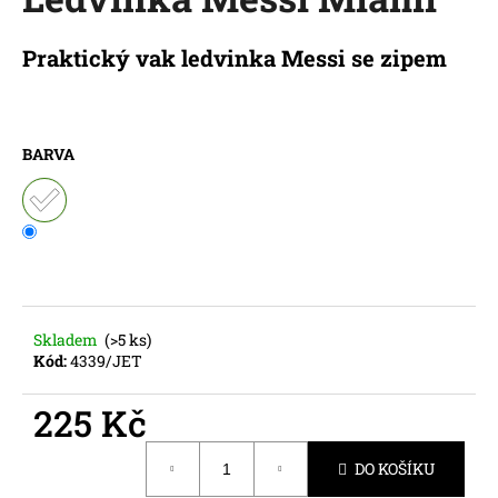
je
a
0,0
z
j
Praktický vak ledvinka Messi se zipem
5
í
hvězdiček.
t
?
BARVA
HLEDAT
Skladem
(>5 ks)
D
Kód:
4339/JET
o
p
225 Kč
o
r
Měrná
DO KOŠÍKU
cena:
u