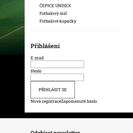
ČEPICE UNISEX
Fotbalový míč
Fotbalové kopačky
Přihlášení
E-mail
Heslo
PŘIHLÁSIT SE
Nová registrace
Zapomenuté heslo
Z
á
Odebírat newsletter