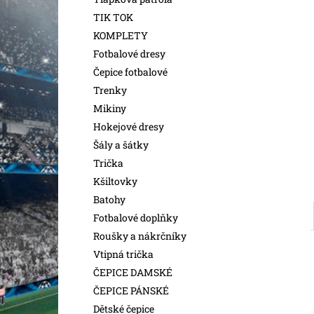
l
TIK TOK
KOMPLETY
Fotbalové dresy
Čepice fotbalové
Trenky
Mikiny
Hokejové dresy
Šály a šátky
Trička
Kšiltovky
Batohy
Fotbalové doplňky
Roušky a nákrčníky
Vtipná trička
ČEPICE DAMSKÉ
ČEPICE PÁNSKÉ
Dětské čepice