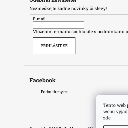
p
Nezmeškejte žádné novinky či slevy!
a
t
E-mail
í
Vložením e-mailu souhlasíte s
podmínkami oc
PŘIHLÁSIT SE
Facebook
Fotbaldresy.cz
Tento web 
webu vyjadř
zde
.