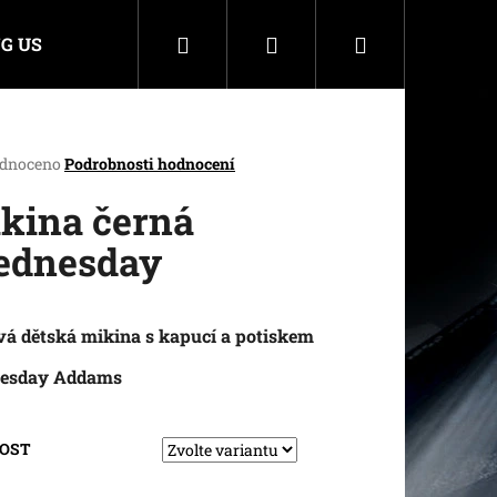
Hledat
Přihlášení
Nákupní
G US
košík
rné
dnoceno
Podrobnosti hodnocení
cení
ktu
kina černá
dnesday
ček.
vá dětská mikina s kapucí a potiskem
esday Addams
KOST