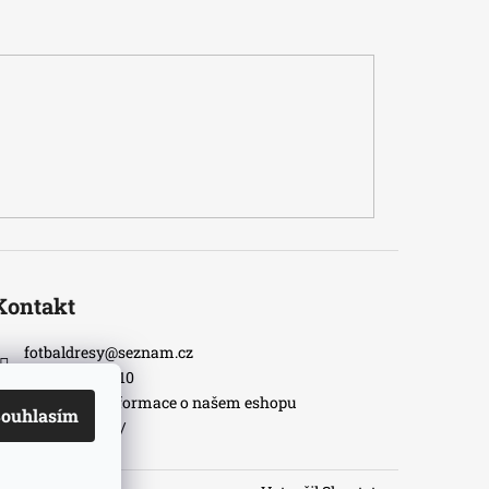
Kontakt
fotbaldresy
@
seznam.cz
+420733609510
Nejnovější informace o našem eshopu
ouhlasím
fotbaldresycz/