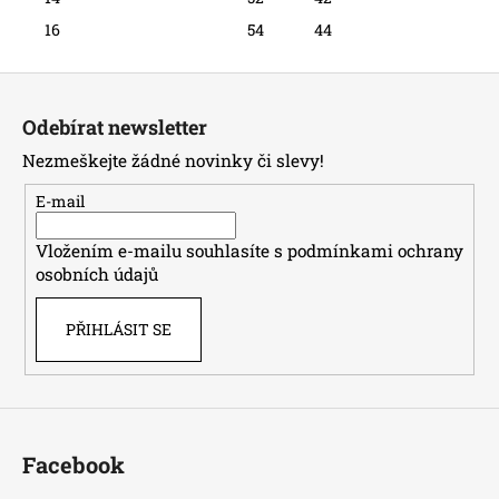
16 54 44
Z
á
Odebírat newsletter
p
Nezmeškejte žádné novinky či slevy!
a
t
E-mail
í
Vložením e-mailu souhlasíte s
podmínkami ochrany
osobních údajů
PŘIHLÁSIT SE
Facebook