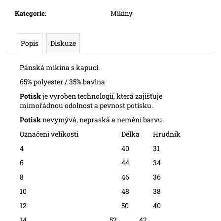
č
u
Kategorie
:
Mikiny
j
e
Popis
Diskuze
m
e
Pánská mikina s kapucí.
65% polyester / 35% bavlna
Potisk
je vyroben technologií, která zajišťuje
mimořádnou odolnost a pevnost potisku.
Potisk
nevymývá, nepraská a nemění barvu.
Označení velikosti
Délka
Hrudník
4
40
31
6
44
34
8
46
36
10
48
38
12
50
40
14 52 42