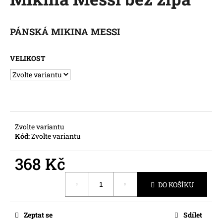
je
a
0,0
z
j
5
PÁNSKÁ MIKINA MESSI
í
hvězdiček.
t
VELIKOST
?
HLEDAT
Zvolte variantu
Kód:
Zvolte variantu
D
368 Kč
o
Měrná
p
DO KOŠÍKU
cena:
o
r
u
Zeptat se
Sdílet