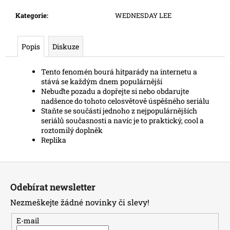
č
u
Kategorie
:
WEDNESDAY LEE
j
e
m
Popis
Diskuze
e
Tento fenomén bourá hitparády na internetu a
stává se každým dnem populárnější
Nebuďte pozadu a dopřejte si nebo obdarujte
nadšence do tohoto celosvětově úspěšného seriálu
Staňte se součástí jednoho z nejpopulárnějších
seriálů současnosti a navíc je to praktický, cool a
roztomilý doplněk
Replika
Z
á
Odebírat newsletter
p
Nezmeškejte žádné novinky či slevy!
a
t
E-mail