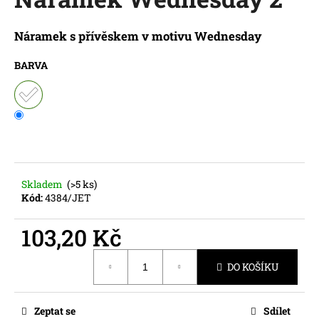
je
a
0,0
z
j
Náramek s přívěskem v motivu Wednesday
5
í
hvězdiček.
BARVA
t
?
HLEDAT
Skladem
(>5 ks)
Kód:
4384/JET
D
103,20 Kč
o
Měrná
p
DO KOŠÍKU
cena:
o
r
u
Zeptat se
Sdílet