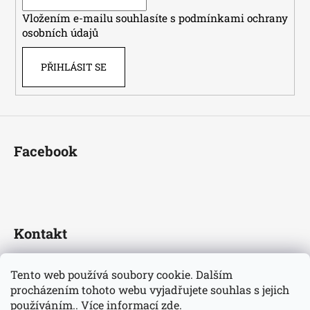
í
Vložením e-mailu souhlasíte s
podmínkami ochrany
osobních údajů
PŘIHLÁSIT SE
Facebook
Kontakt
fotbaldresy
@
seznam.cz
Tento web používá soubory cookie. Dalším
+420733609510
procházením tohoto webu vyjadřujete souhlas s jejich
Nejnovější informace o našem eshopu
používáním.. Více informací
zde
.