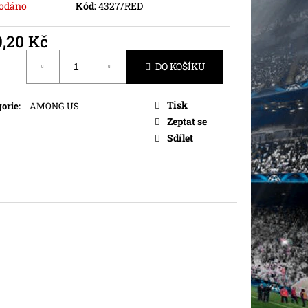
odáno
Kód:
4327/RED
9,20 Kč
ná
DO KOŠÍKU
Tisk
orie
:
AMONG US
Zeptat se
Sdílet