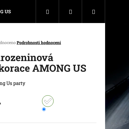
Hledat
Přihlášení
Nákupní
G US
košík
rné
dnoceno
Podrobnosti hodnocení
cení
ktu
rozeninová
korace AMONG US
ček.
g Us party
A