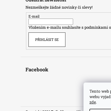
p
Nezmeškejte žádné novinky či slevy!
a
t
E-mail
í
Vložením e-mailu souhlasíte s
podmínkami oc
PŘIHLÁSIT SE
Facebook
Tento web 
webu vyjadř
zde
.