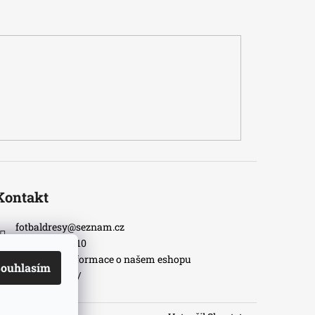
Kontakt
fotbaldresy
@
seznam.cz
+420733609510
Nejnovější informace o našem eshopu
ouhlasím
fotbaldresycz/