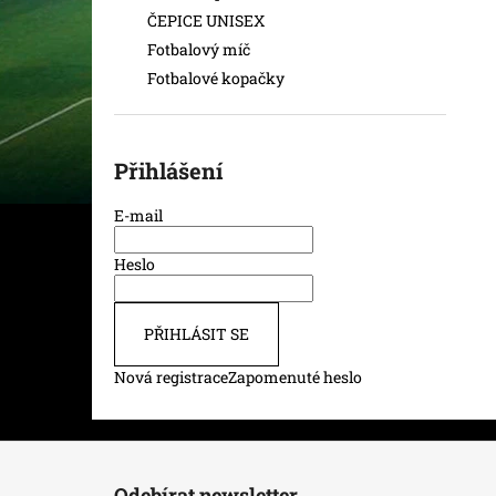
ČEPICE UNISEX
Fotbalový míč
Fotbalové kopačky
Přihlášení
E-mail
Heslo
PŘIHLÁSIT SE
Nová registrace
Zapomenuté heslo
Z
á
Odebírat newsletter