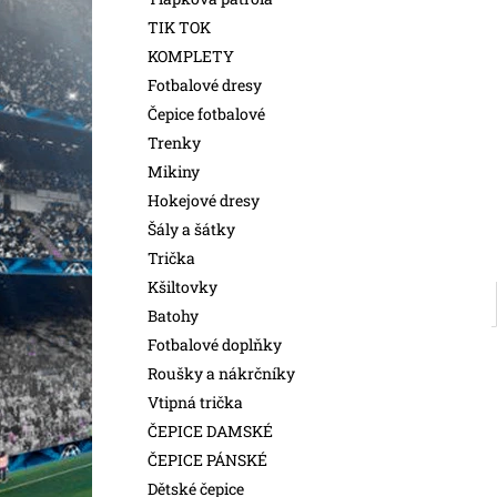
l
TIK TOK
KOMPLETY
Fotbalové dresy
Čepice fotbalové
Trenky
Mikiny
Hokejové dresy
Šály a šátky
Trička
Kšiltovky
Batohy
Fotbalové doplňky
Roušky a nákrčníky
Vtipná trička
ČEPICE DAMSKÉ
ČEPICE PÁNSKÉ
Dětské čepice