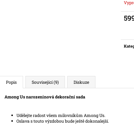
Vypr
59
Měr
cena:
Kateg
Popis
Související (9)
Diskuze
Among Us narozeninová dekorační sada
Udělejte radost všem milovníkům Among Us.
Oslava s touto výzdobou bude ještě dokonalejší.