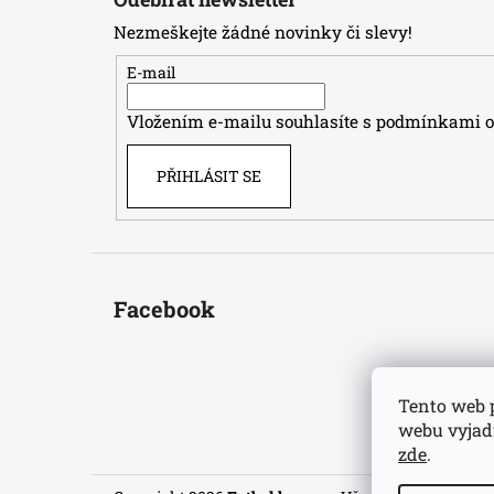
p
Nezmeškejte žádné novinky či slevy!
a
t
E-mail
í
Vložením e-mailu souhlasíte s
podmínkami oc
PŘIHLÁSIT SE
Facebook
Tento web 
webu vyjadř
zde
.