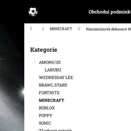
K
Přejít
na
o
Obchodní podmínk
obsah
Zpět
Zpět
š
do
do
í
Domů
MINECRAFT
Narozeninová dekorace M
k
obchodu
obchodu
P
o
Kategorie
Přeskočit
s
kategorie
t
AMONG US
r
LABUBU
a
WEDNESDAY LEE
n
BRAWL STARS
n
FORTNITE
í
MINECRAFT
p
ROBLOX
a
POPPY
n
SONIC
e
Tlapková patrola