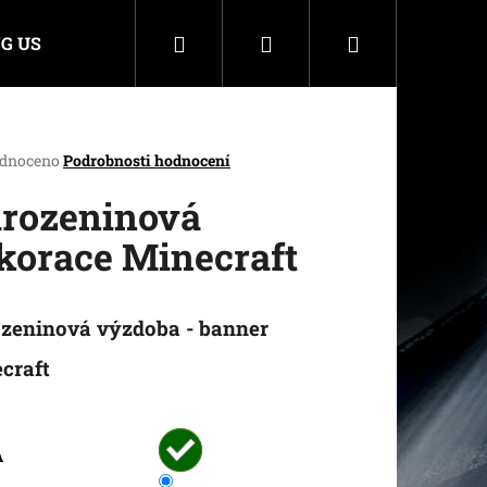
Hledat
Přihlášení
Nákupní
G US
košík
rné
dnoceno
Podrobnosti hodnocení
cení
ktu
rozeninová
korace Minecraft
ček.
zeninová výzdoba - banner
craft
A