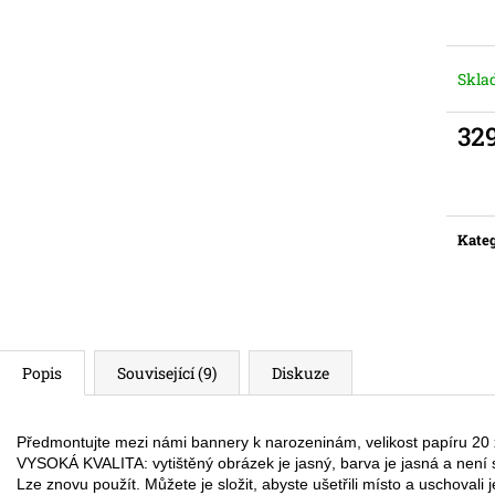
Skl
32
Měr
cena:
Kateg
Popis
Související (9)
Diskuze
Předmontujte mezi námi bannery k narozeninám, velikost papíru 20
VYSOKÁ KVALITA: vytištěný obrázek je jasný, barva je jasná a není 
Lze znovu použít. Můžete je složit, abyste ušetřili místo a uschovali je