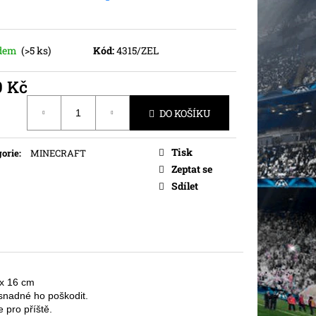
adem
(>5 ks)
Kód:
4315/ZEL
9 Kč
ná
DO KOŠÍKU
Tisk
orie
:
MINECRAFT
Zeptat se
Sdílet
 x 16 cm
snadné ho poškodit. 
 pro příště. 