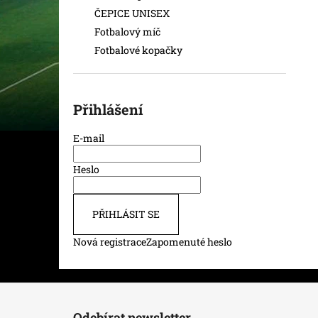
ČEPICE UNISEX
Fotbalový míč
Fotbalové kopačky
Přihlášení
E-mail
Heslo
PŘIHLÁSIT SE
Nová registrace
Zapomenuté heslo
Z
á
Odebírat newsletter