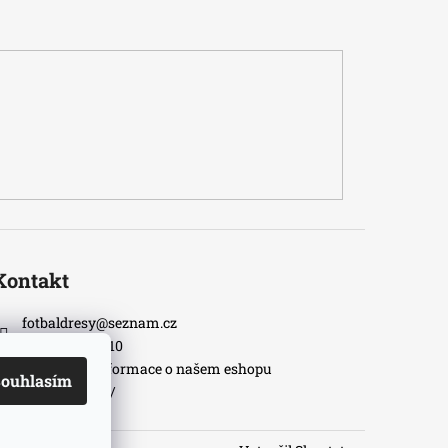
Kontakt
fotbaldresy
@
seznam.cz
+420733609510
Nejnovější informace o našem eshopu
ouhlasím
fotbaldresycz/