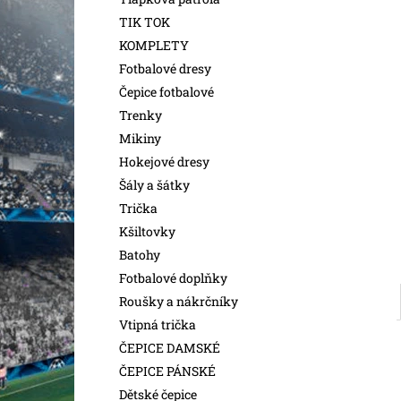
l
TIK TOK
KOMPLETY
Fotbalové dresy
Čepice fotbalové
Trenky
Mikiny
Hokejové dresy
Šály a šátky
Trička
Kšiltovky
Batohy
Fotbalové doplňky
Roušky a nákrčníky
Vtipná trička
ČEPICE DAMSKÉ
ČEPICE PÁNSKÉ
Dětské čepice