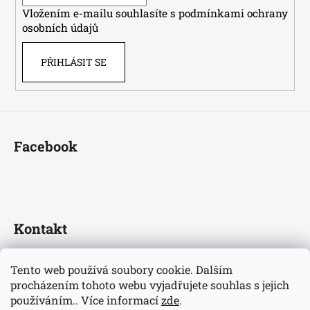
í
Vložením e-mailu souhlasíte s
podmínkami ochrany
osobních údajů
PŘIHLÁSIT SE
Facebook
Kontakt
fotbaldresy
@
seznam.cz
Tento web používá soubory cookie. Dalším
+420733609510
procházením tohoto webu vyjadřujete souhlas s jejich
Nejnovější informace o našem eshopu
používáním.. Více informací
zde
.
fotbaldresycz/