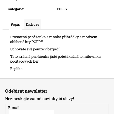
č
u
Kategorie
:
POPPY
j
e
m
Popis
Diskuze
e
Prostorná peněženka s mnoha přihrádky s motivem
oblíbené hry POPPY
Uchováte své peníze v bezpečí
Tato krásná peněženka jistě potěší každého milovníka
počítačových her
Replika
Z
á
Odebírat newsletter
p
Nezmeškejte žádné novinky či slevy!
a
t
E-mail