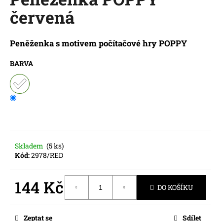
je
a
červená
0,0
z
j
5
í
hvězdiček.
Peněženka s motivem počítačové hry POPPY
t
?
BARVA
HLEDAT
Skladem
(5 ks)
Kód:
2978/RED
D
o
p
144 Kč
DO KOŠÍKU
o
Měrná
r
cena:
u
Zeptat se
Sdílet