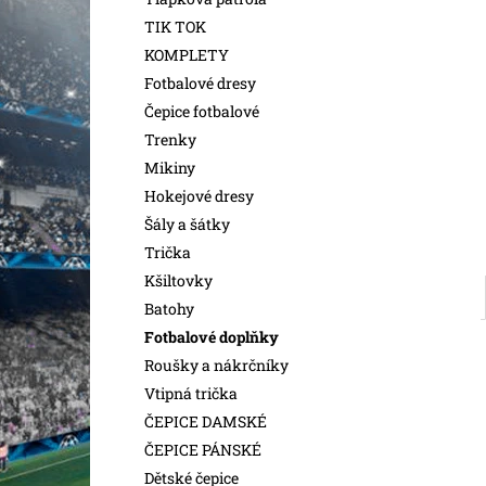
l
TIK TOK
KOMPLETY
Fotbalové dresy
Čepice fotbalové
Trenky
Mikiny
Hokejové dresy
Šály a šátky
Trička
Kšiltovky
Batohy
Fotbalové doplňky
Roušky a nákrčníky
Vtipná trička
ČEPICE DAMSKÉ
ČEPICE PÁNSKÉ
Dětské čepice