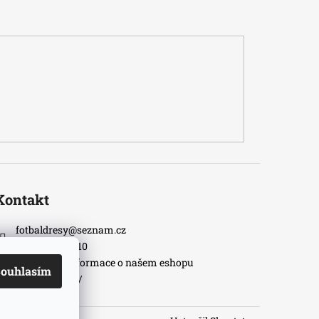
Kontakt
fotbaldresy
@
seznam.cz
+420733609510
Nejnovější informace o našem eshopu
ouhlasím
fotbaldresycz/