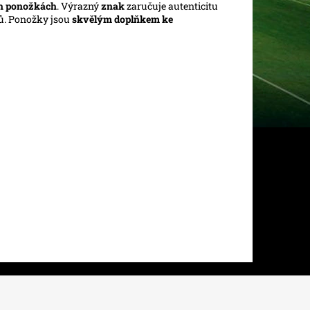
h ponožkách
. Výrazný
znak
zaručuje autenticitu
ů. Ponožky jsou
skvělým doplňkem
ke