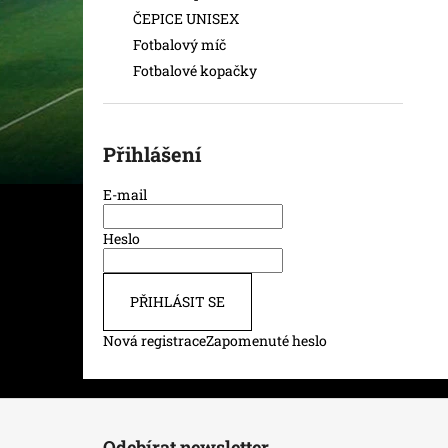
ČEPICE UNISEX
Fotbalový míč
Fotbalové kopačky
Přihlášení
E-mail
Heslo
PŘIHLÁSIT SE
Nová registrace
Zapomenuté heslo
Z
á
Odebírat newsletter