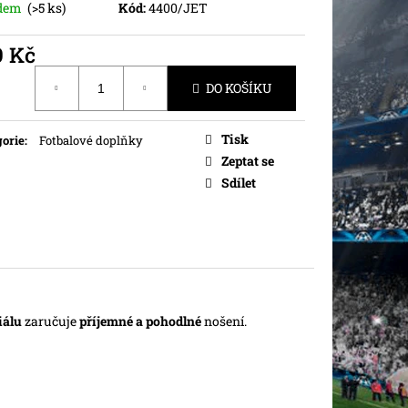
adem
(>5 ks)
Kód:
4400/JET
9 Kč
ná
DO KOŠÍKU
Tisk
orie
:
Fotbalové doplňky
Zeptat se
Sdílet
iálu
zaručuje
příjemné a pohodlné
nošení.