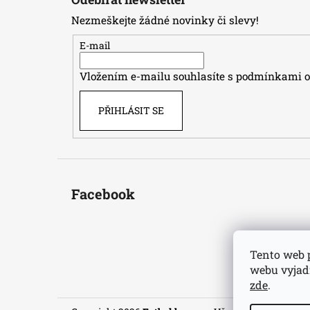
p
Nezmeškejte žádné novinky či slevy!
a
t
E-mail
í
Vložením e-mailu souhlasíte s
podmínkami oc
PŘIHLÁSIT SE
Facebook
Tento web 
webu vyjadř
zde
.