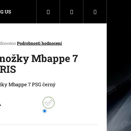
Hledat
Přihlášení
Nákupní
G US
košík
rné
dnoceno
Podrobnosti hodnocení
cení
ktu
nožky Mbappe 7
RIS
ček.
žky Mbappe 7 PSG černý
A