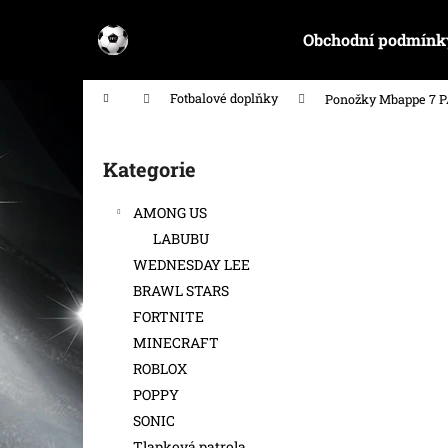
K
Přejít
na
o
Obchodní podmínk
obsah
Zpět
Zpět
š
do
do
í
Domů
Fotbalové doplňky
Ponožky Mbappe 7 P
k
obchodu
obchodu
P
o
Kategorie
Přeskočit
s
kategorie
t
AMONG US
r
LABUBU
a
WEDNESDAY LEE
n
BRAWL STARS
n
FORTNITE
í
MINECRAFT
p
ROBLOX
a
POPPY
n
SONIC
e
Tlapková patrola