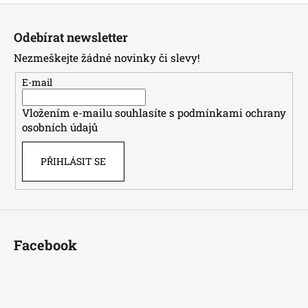
Z
á
Odebírat newsletter
p
Nezmeškejte žádné novinky či slevy!
a
t
E-mail
í
Vložením e-mailu souhlasíte s
podmínkami ochrany
osobních údajů
PŘIHLÁSIT SE
Facebook