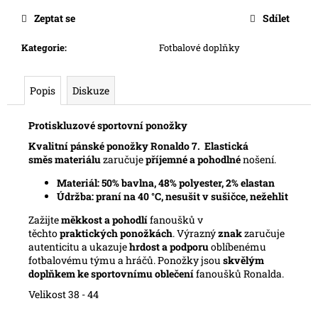
č
u
Zeptat se
Sdílet
j
e
Kategorie
:
Fotbalové doplňky
m
e
Popis
Diskuze
Protiskluzové sportovní ponožky
Kvalitní pánské ponožky Ronaldo 7.
Elastická
směs
materiálu
zaručuje
příjemné a pohodlné
nošení.
Materiál: 50% bavlna, 48% polyester, 2% elastan
Údržba: praní na 40 °C, nesušit v sušičce, nežehlit
Zažijte
měkkost a pohodlí
fanoušků v
těchto
praktických ponožkách
. Výrazný
znak
zaručuje
autenticitu a ukazuje
hrdost a podporu
oblíbenému
fotbalovému týmu a hráčů. Ponožky jsou
skvělým
doplňkem
ke sportovnímu oblečení
fanoušků Ronalda.
Velikost 38 - 44