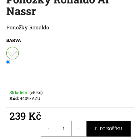
je
a
Nassr
0,0
z
j
5
í
hvězdiček.
Ponožky Ronaldo
t
?
BARVA
HLEDAT
Skladem
(>5 ks)
Kód:
4409/AZU
D
o
239 Kč
p
o
Měrná
r
DO KOŠÍKU
cena:
u