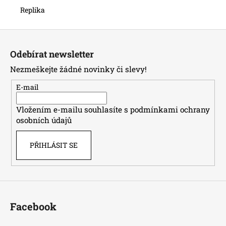
Replika
Z
á
Odebírat newsletter
p
Nezmeškejte žádné novinky či slevy!
a
t
E-mail
í
Vložením e-mailu souhlasíte s
podmínkami ochrany
osobních údajů
PŘIHLÁSIT SE
Facebook