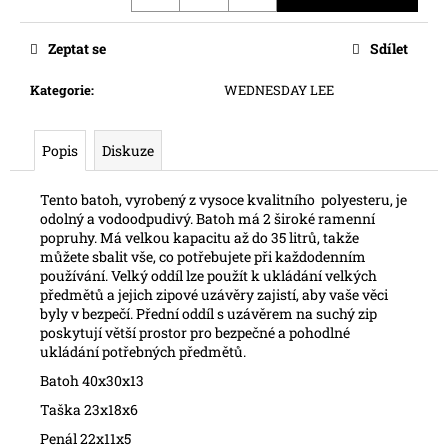
č
u
j
Zeptat se
Sdílet
e
m
Kategorie
:
WEDNESDAY LEE
e
Popis
Diskuze
Tento batoh, vyrobený z vysoce kvalitního polyesteru, je
odolný a vodoodpudivý. Batoh má 2 široké ramenní
popruhy. Má velkou kapacitu až do 35 litrů, takže
můžete sbalit vše, co potřebujete při každodenním
používání. Velký oddíl lze použít k ukládání velkých
předmětů a jejich zipové uzávěry zajistí, aby vaše věci
byly v bezpečí. Přední oddíl s uzávěrem na suchý zip
poskytují větší prostor pro bezpečné a pohodlné
ukládání potřebných předmětů.
Batoh 40x30x13
Taška 23x18x6
Penál 22x11x5