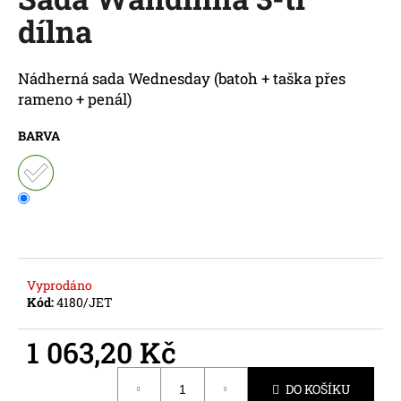
je
a
dílna
0,0
z
j
5
í
hvězdiček.
Nádherná sada Wednesday (batoh + taška přes
t
rameno + penál)
?
BARVA
HLEDAT
D
Vyprodáno
Kód:
4180/JET
o
p
1 063,20 Kč
o
r
Měrná
u
DO KOŠÍKU
cena: