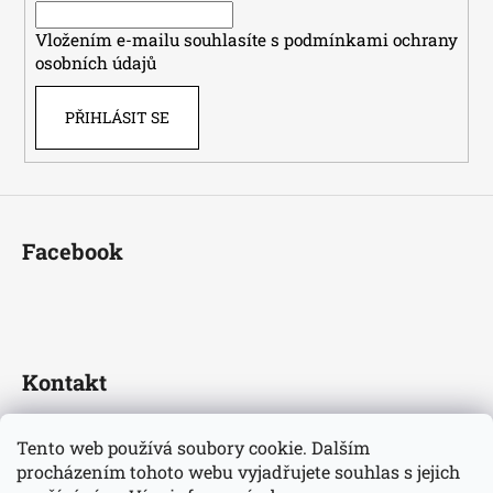
í
Vložením e-mailu souhlasíte s
podmínkami ochrany
osobních údajů
PŘIHLÁSIT SE
Facebook
Kontakt
fotbaldresy
@
seznam.cz
Tento web používá soubory cookie. Dalším
+420733609510
procházením tohoto webu vyjadřujete souhlas s jejich
Nejnovější informace o našem eshopu