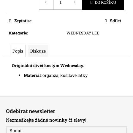
č
DO KOŠÍKU
cena:
u
j
e
Zeptat se
Sdílet
m
e
Kategorie
:
WEDNESDAY LEE
Popis
Diskuze
Originální dívčí kostým Wednesday.
Materiál
: organza, košilové látky
Z
á
Odebírat newsletter
p
Nezmeškejte žádné novinky či slevy!
a
t
E-mail