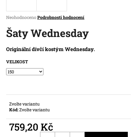
a
j
Průměrné
Neohodnoceno
Podrobnosti hodnocení
í
hodnocení
produktu
Šaty Wednesday
t
je
?
0,0
z
Originální dívčí kostým Wednesday.
5
hvězdiček.
VELIKOST
HLEDAT
D
o
Zvolte variantu
Kód:
Zvolte variantu
p
o
759,20 Kč
r
u
Měrná