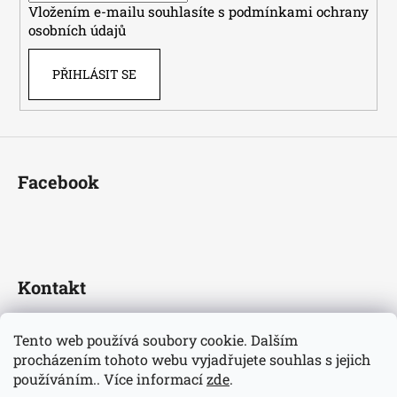
Vložením e-mailu souhlasíte s
podmínkami ochrany
osobních údajů
PŘIHLÁSIT SE
Facebook
Kontakt
fotbaldresy
@
seznam.cz
Tento web používá soubory cookie. Dalším
+420733609510
procházením tohoto webu vyjadřujete souhlas s jejich
Nejnovější informace o našem eshopu
používáním.. Více informací
zde
.
fotbaldresycz/