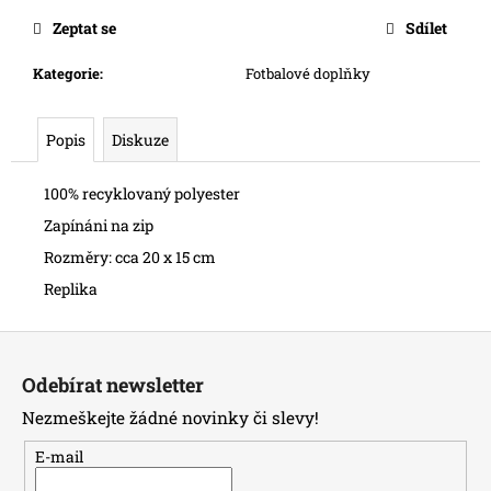
č
u
Zeptat se
Sdílet
j
e
Kategorie
:
Fotbalové doplňky
m
e
Popis
Diskuze
100% recyklovaný polyester
Zapínáni na zip
Rozměry: cca 20 x 15 cm
Replika
Z
á
Odebírat newsletter
p
Nezmeškejte žádné novinky či slevy!
a
t
E-mail
í