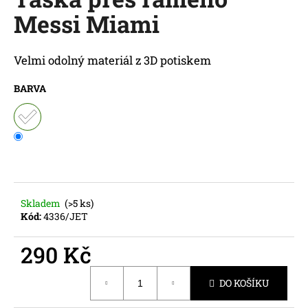
je
a
Messi Miami
0,0
z
j
5
í
hvězdiček.
Velmi odolný materiál z 3D potiskem
t
?
BARVA
HLEDAT
Skladem
(>5 ks)
Kód:
4336/JET
D
o
290 Kč
p
o
Měrná
r
DO KOŠÍKU
cena:
u