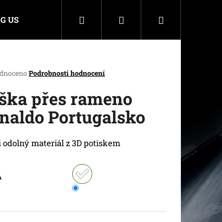
Hledat
Přihlášení
Nákupní
G US
košík
rné
dnoceno
Podrobnosti hodnocení
cení
ktu
ška přes rameno
naldo Portugalsko
ček.
 odolný materiál z 3D potiskem
A