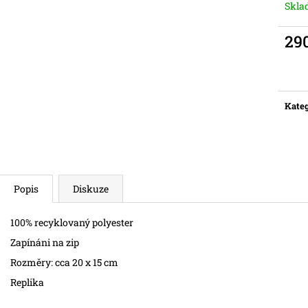
Skl
29
Měr
cena:
Kateg
Popis
Diskuze
100% recyklovaný polyester
Zapínáni na zip
Rozměry: cca 20 x 15 cm
Replika