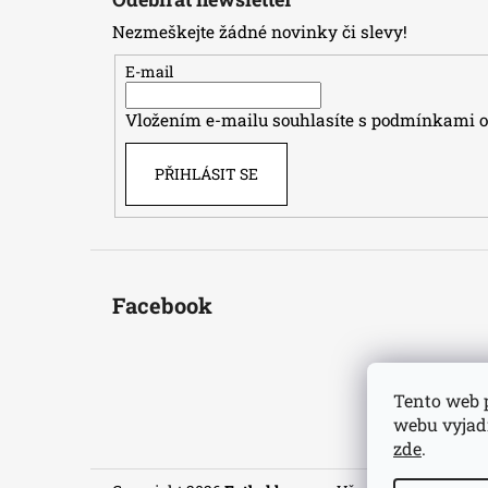
p
Nezmeškejte žádné novinky či slevy!
a
t
E-mail
í
Vložením e-mailu souhlasíte s
podmínkami oc
PŘIHLÁSIT SE
Facebook
Tento web 
webu vyjadř
zde
.