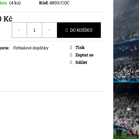
adem
(4 ks)
Kód:
4803/COC
0 Kč
ná
DO KOŠÍKU
Tisk
orie
:
Fotbalové doplňky
Zeptat se
Sdílet