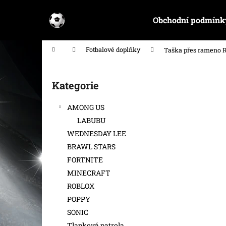
K
Přejít
na
o
Obchodní podmínk
obsah
Zpět
Zpět
š
do
do
í
Domů
Fotbalové doplňky
Taška přes rameno R
k
obchodu
obchodu
P
o
Kategorie
Přeskočit
s
kategorie
t
AMONG US
r
LABUBU
a
WEDNESDAY LEE
n
BRAWL STARS
n
FORTNITE
í
MINECRAFT
p
ROBLOX
a
POPPY
n
SONIC
e
Tlapková patrola