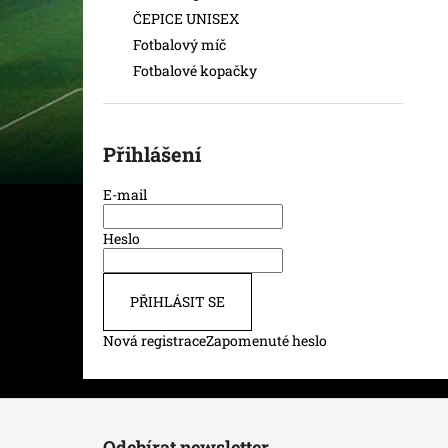
ČEPICE UNISEX
Fotbalový míč
Fotbalové kopačky
Přihlášení
E-mail
Heslo
PŘIHLÁSIT SE
Nová registrace
Zapomenuté heslo
Z
á
Odebírat newsletter