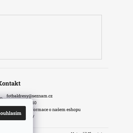
Kontakt
fotbaldresy
@
seznam.cz
+420733609510
Nejnovější informace o našem eshopu
ouhlasím
fotbaldresycz/