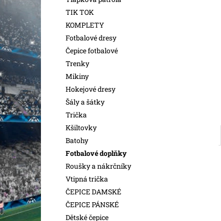
l
TIK TOK
KOMPLETY
Fotbalové dresy
Čepice fotbalové
Trenky
Mikiny
Hokejové dresy
Šály a šátky
Trička
Kšiltovky
Batohy
Fotbalové doplňky
Roušky a nákrčníky
Vtipná trička
ČEPICE DAMSKÉ
ČEPICE PÁNSKÉ
Dětské čepice