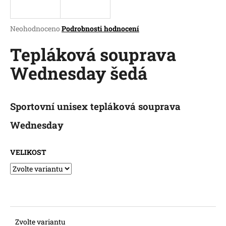
a
j
Průměrné
Neohodnoceno
Podrobnosti hodnocení
í
hodnocení
produktu
Tepláková souprava
t
je
?
Wednesday šedá
0,0
z
5
hvězdiček.
Sportovní unisex tepláková souprava
HLEDAT
Wednesday
VELIKOST
D
o
p
o
r
u
Zvolte variantu