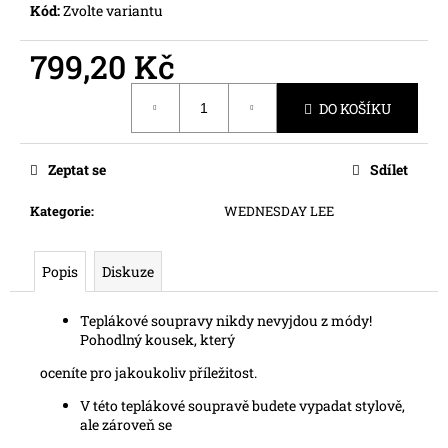
č
Kód:
Zvolte variantu
u
j
799,20 Kč
e
m
Měrná
DO KOŠÍKU
e
cena:
Zeptat se
Sdílet
Kategorie
:
WEDNESDAY LEE
Popis
Diskuze
Teplákové soupravy nikdy nevyjdou z módy!
Pohodlný kousek, který
oceníte pro jakoukoliv příležitost.
V této teplákové soupravě budete vypadat stylově,
ale zároveň se