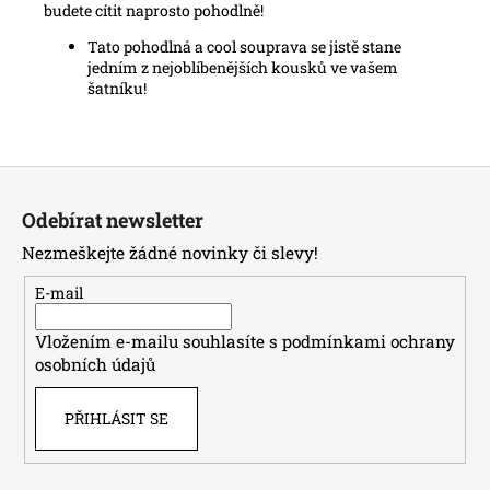
budete cítit naprosto pohodlně!
Tato pohodlná a cool souprava se jistě stane
jedním z nejoblíbenějších kousků ve vašem
šatníku!
Z
á
Odebírat newsletter
p
Nezmeškejte žádné novinky či slevy!
a
t
E-mail
í
Vložením e-mailu souhlasíte s
podmínkami ochrany
osobních údajů
PŘIHLÁSIT SE