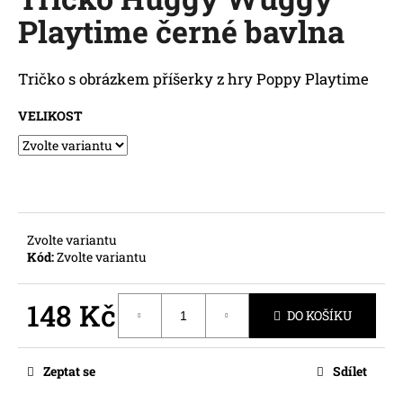
je
a
Playtime černé bavlna
0,0
z
j
5
í
hvězdiček.
Tričko s obrázkem příšerky z hry Poppy Playtime
t
?
VELIKOST
HLEDAT
Zvolte variantu
Kód:
Zvolte variantu
D
148 Kč
o
DO KOŠÍKU
p
Měrná
o
cena:
r
Zeptat se
Sdílet
u