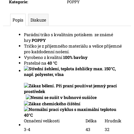
č
Kategorie
:
POPPY
u
j
Popis
Diskuze
e
m
e
Parádní triko s kvalitním potiskem ze známé
hry
POPPY
Tričko je z příjemného materiálu a velice příjemné
pro každodenní nošení.
Vyrobeno z kvalitní
100% bavlny
Pratelné na
40 °C
Označení velikosti
Délka
Hrudník
3-4
43
32