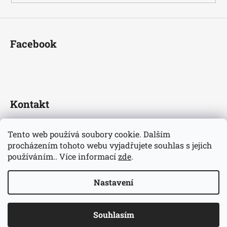
Facebook
Kontakt
fotbaldresy
@
seznam.cz
Tento web používá soubory cookie. Dalším
+420733609510
procházením tohoto webu vyjadřujete souhlas s jejich
Nejnovější informace o našem eshopu
používáním.. Více informací
zde
.
fotbaldresycz/
Nastavení
Vytvořil Shoptet
Copyright 2026
Fotbaldresy.cz
. Všechna práva vyhrazena.
Souhlasím
Upravit nastavení cookies