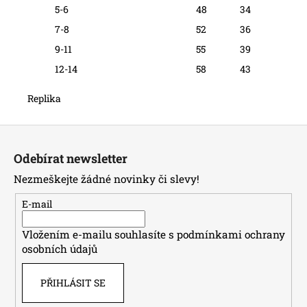
5-6
48
34
7-8
52
36
9-11
55
39
12-14
58
43
Replika
Z
á
Odebírat newsletter
p
Nezmeškejte žádné novinky či slevy!
a
t
E-mail
í
Vložením e-mailu souhlasíte s
podmínkami ochrany
osobních údajů
PŘIHLÁSIT SE