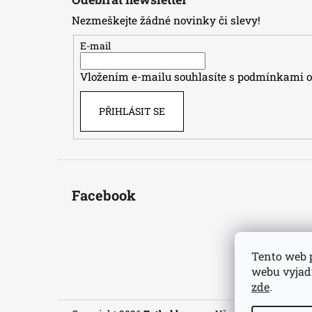
p
Nezmeškejte žádné novinky či slevy!
a
t
E-mail
í
Vložením e-mailu souhlasíte s
podmínkami oc
PŘIHLÁSIT SE
Facebook
Tento web 
webu vyjadř
zde
.