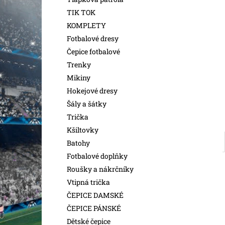
l
TIK TOK
KOMPLETY
Fotbalové dresy
Čepice fotbalové
Trenky
Mikiny
Hokejové dresy
Šály a šátky
Trička
Kšiltovky
Batohy
Fotbalové doplňky
Roušky a nákrčníky
Vtipná trička
ČEPICE DAMSKÉ
ČEPICE PÁNSKÉ
Dětské čepice