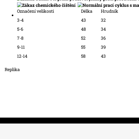
Označení velikosti
Délka
Hrudník
3-4
43
32
5-6
48
34
7-8
52
36
9-11
55
39
12-14
58
43
Replika