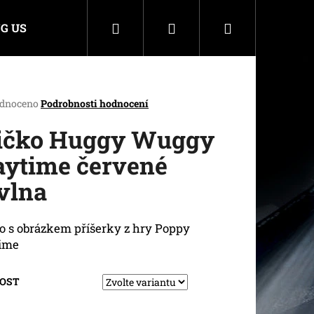
Hledat
Přihlášení
Nákupní
G US
košík
rné
dnoceno
Podrobnosti hodnocení
cení
ktu
ičko Huggy Wuggy
aytime červené
vlna
ček.
o s obrázkem příšerky z hry Poppy
time
KOST