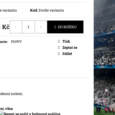
e variantu
Kód:
Zvolte variantu
8 Kč
DO KOŠÍKU
ná
Tisk
orie
:
POPPY
Zeptat se
Sdílet
odenní nošení.