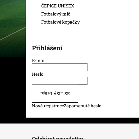
ČEPICE UNISEX
Fotbalový míč
Fotbalové kopačky
Přihlášení
E-mail
Heslo
PŘIHLÁSIT SE
Nová registrace
Zapomenuté heslo
Z
á
Odebírat newsletter