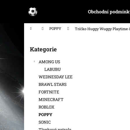
K
Přejít
na
o
Obchodní podmínk
obsah
Zpět
Zpět
š
do
do
í
Domů
POPPY
Tričko Huggy Wuggy Playtime 
k
obchodu
obchodu
P
o
Kategorie
Přeskočit
s
kategorie
t
AMONG US
r
LABUBU
a
WEDNESDAY LEE
n
BRAWL STARS
n
FORTNITE
í
MINECRAFT
p
ROBLOX
a
POPPY
n
SONIC
e
Tlapková patrola