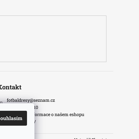
Kontakt
fotbaldresy
@
seznam.cz
+420733609510
Nejnovější informace o našem eshopu
ouhlasím
fotbaldresycz/