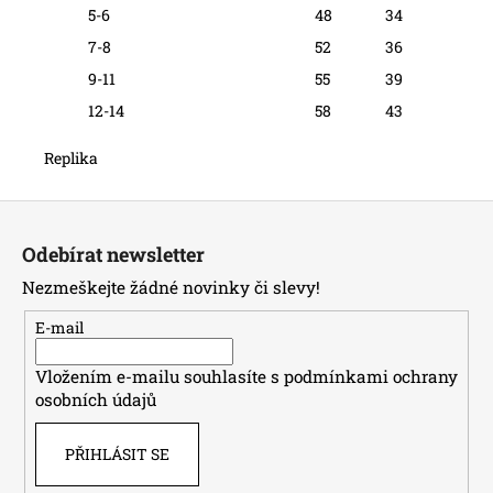
5-6
48
34
7-8
52
36
9-11
55
39
12-14
58
43
Replika
Z
á
Odebírat newsletter
p
Nezmeškejte žádné novinky či slevy!
a
t
E-mail
í
Vložením e-mailu souhlasíte s
podmínkami ochrany
osobních údajů
PŘIHLÁSIT SE