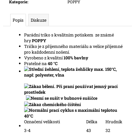
č
Kategorie
:
POPPY
u
j
Popis
Diskuze
e
m
e
Parádní triko s kvalitním potiskem ze známé
hry
POPPY
Tričko je z příjemného materiálu a velice příjemné
pro každodenní nošení.
Vyrobeno z kvalitní
100% bavlny
Pratelné na
40 °C
Označení velikosti
Délka
Hrudník
3-4
43
32