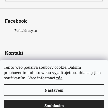
Facebook
Fotbaldresy.cz
Kontakt
fotbaldresy
@
seznam.cz
Tento web používá soubory cookie. Dalším
+420733609510
procházením tohoto webu vyjadřujete souhlas s jejich
Nejnovější informace o našem eshopu
používáním.. Více informací
zde
.
fotbaldresycz/
Nastavení
Vytvořil Shoptet
Copyright 2026
Fotbaldresy.cz
. Všechna práva vyhrazena.
Souhlasím
Upravit nastavení cookies