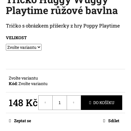
je
a
Playtime růžové bavlna
0,0
z
j
5
í
hvězdiček.
Tričko s obrázkem příšerky z hry Poppy Playtime
t
?
VELIKOST
HLEDAT
Zvolte variantu
Kód:
Zvolte variantu
D
148 Kč
o
DO KOŠÍKU
p
Měrná
o
cena:
r
Zeptat se
Sdílet
u