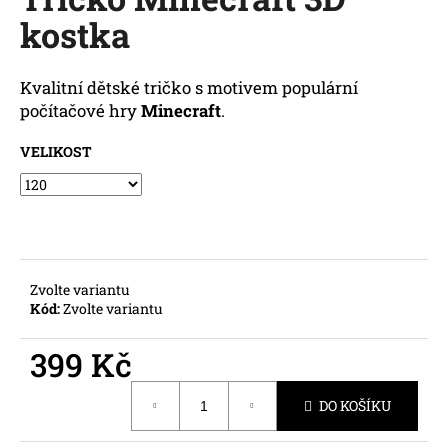
je
a
kostka
0,0
z
j
5
í
hvězdiček.
Kvalitní dětské tričko s motivem populární
t
počítačové hry
Minecraft
.
?
VELIKOST
HLEDAT
Zvolte variantu
Kód:
Zvolte variantu
D
o
399 Kč
p
o
Měrná
r
DO KOŠÍKU
cena:
u