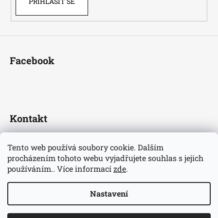
PŘIHLÁSIT SE
Facebook
Kontakt
fotbaldresy
@
seznam.cz
Tento web používá soubory cookie. Dalším
+420733609510
procházením tohoto webu vyjadřujete souhlas s jejich
Nejnovější informace o našem eshopu
používáním.. Více informací
zde
.
fotbaldresycz/
Nastavení
Vytvořil Shoptet
Copyright 2026
Fotbaldresy.cz
. Všechna práva vyhrazena.