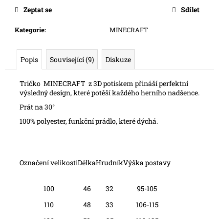
č
Zeptat se
Sdílet
u
j
Kategorie
:
MINECRAFT
e
m
e
Popis
Související (9)
Diskuze
Tričko MINECRAFT z 3D potiskem přináší perfektní
výsledný design, které potěší každého herního nadšence.
Prát na 30°
100% polyester, funkční prádlo, které dýchá.
Označení velikosti
Délka
Hrudník
Výška postavy
100
46
32
95-105
110
48
33
106-115