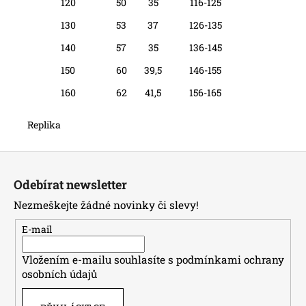
120
50
35
116-125
130
53
37
126-135
140
57
35
136-145
150
60
39,5
146-155
160
62
41,5
156-165
Replika
Z
á
Odebírat newsletter
p
Nezmeškejte žádné novinky či slevy!
a
t
E-mail
í
Vložením e-mailu souhlasíte s
podmínkami ochrany
osobních údajů