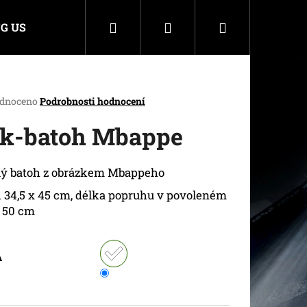
Hledat
Přihlášení
Nákupní
G US
košík
rné
dnoceno
Podrobnosti hodnocení
cení
ktu
k-batoh Mbappe
lý batoh z obrázkem Mbappeho
ček.
 34,5 x 45 cm, délka popruhu v povoleném
 50 cm
A