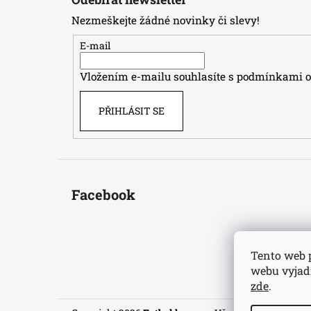
p
Nezmeškejte žádné novinky či slevy!
a
t
E-mail
í
Vložením e-mailu souhlasíte s
podmínkami oc
PŘIHLÁSIT SE
Facebook
Tento web 
webu vyjadř
zde
.