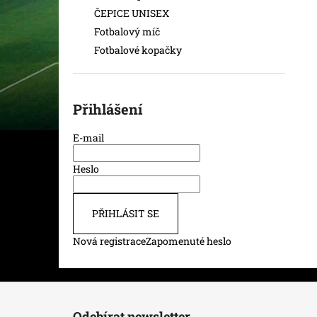
ČEPICE UNISEX
Fotbalový míč
Fotbalové kopačky
Přihlášení
E-mail
Heslo
PŘIHLÁSIT SE
Nová registrace
Zapomenuté heslo
Z
á
Odebírat newsletter