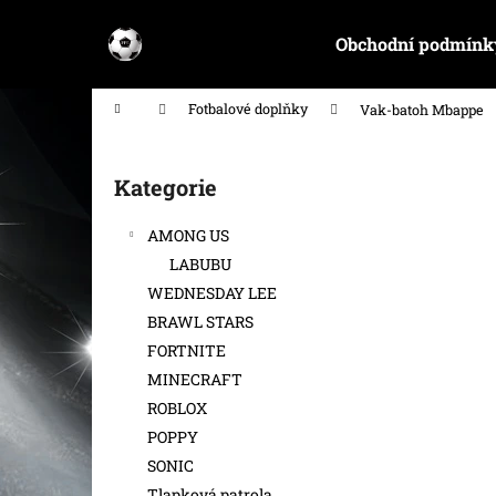
K
Přejít
na
o
Obchodní podmínk
obsah
Zpět
Zpět
š
do
do
í
Domů
Fotbalové doplňky
Vak-batoh Mbappe
k
obchodu
obchodu
P
o
Kategorie
Přeskočit
s
kategorie
t
AMONG US
r
LABUBU
a
WEDNESDAY LEE
n
BRAWL STARS
n
FORTNITE
í
MINECRAFT
p
ROBLOX
a
POPPY
n
SONIC
e
Tlapková patrola