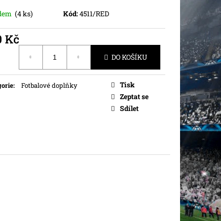
adem
(4 ks)
Kód:
4511/RED
0 Kč
ná
DO KOŠÍKU
Tisk
orie
:
Fotbalové doplňky
Zeptat se
Sdílet