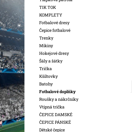
l
TIK TOK
KOMPLETY
Fotbalové dresy
Čepice fotbalové
Trenky
Mikiny
Hokejové dresy
Šály a šátky
Trička
Kšiltovky
Batohy
Fotbalové doplňky
Roušky a nákrčníky
Vtipná trička
ČEPICE DAMSKÉ
ČEPICE PÁNSKÉ
Dětské čepice