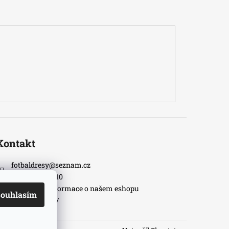
Kontakt
fotbaldresy
@
seznam.cz
+420733609510
Nejnovější informace o našem eshopu
ouhlasím
fotbaldresycz/