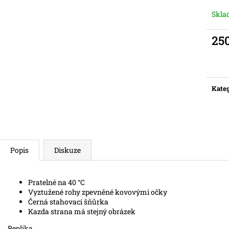
Skl
25
Měr
cena:
Kateg
Popis
Diskuze
Pratelné na 40 °C
Vyztužené rohy zpevněné kovovými očky
Černá stahovací šňůrka
Kazda strana má stejný obrázek
Replika