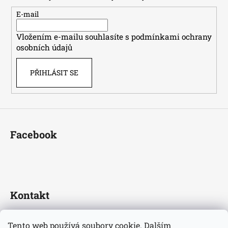
a
t
E-mail
í
Vložením e-mailu souhlasíte s
podmínkami ochrany
osobních údajů
PŘIHLÁSIT SE
Facebook
Kontakt
fotbaldresy
@
seznam.cz
Tento web používá soubory cookie. Dalším