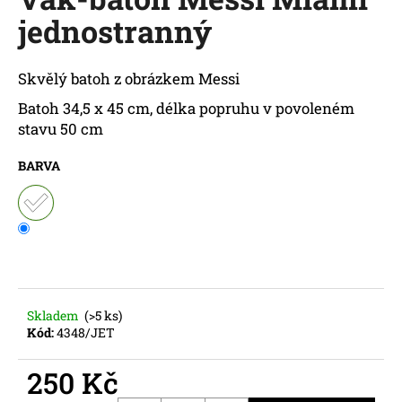
je
a
jednostranný
0,0
z
j
5
í
hvězdiček.
Skvělý batoh z obrázkem Messi
t
Batoh 34,5 x 45 cm, délka popruhu v povoleném
?
stavu 50 cm
BARVA
HLEDAT
D
o
Skladem
(>5 ks)
p
Kód:
4348/JET
o
r
250 Kč
u