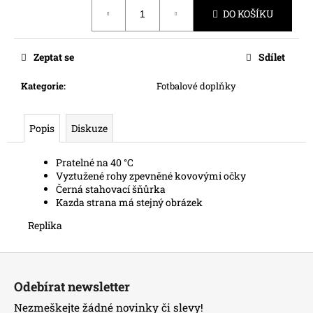
č
Měrná
DO KOŠÍKU
cena:
u
j
e
Zeptat se
Sdílet
m
e
Kategorie
:
Fotbalové doplňky
Popis
Diskuze
Pratelné na 40 °C
Vyztužené rohy zpevněné kovovými očky
Černá stahovací šňůrka
Kazda strana má stejný obrázek
Replika
Z
á
Odebírat newsletter
p
Nezmeškejte žádné novinky či slevy!