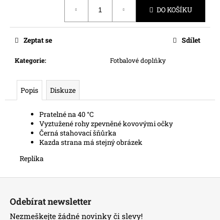
č
Měrná
DO KOŠÍKU
cena:
u
j
e
Zeptat se
Sdílet
m
e
Kategorie
:
Fotbalové doplňky
Popis
Diskuze
Pratelné na 40 °C
Vyztužené rohy zpevněné kovovými očky
Černá stahovací šňůrka
Kazda strana má stejný obrázek
Replika
Z
á
Odebírat newsletter
p
Nezmeškejte žádné novinky či slevy!