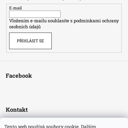
a
t
E-mail
í
Vložením e-mailu souhlasíte s
podmínkami ochrany
osobních údajů
PŘIHLÁSIT SE
Facebook
Kontakt
fotbaldresy
@
seznam.cz
Tento web používá soubory cookie. Dalším