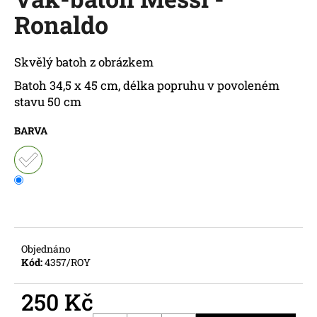
je
a
Ronaldo
0,0
z
j
5
í
hvězdiček.
Skvělý batoh z obrázkem
t
Batoh 34,5 x 45 cm, délka popruhu v povoleném
?
stavu 50 cm
BARVA
HLEDAT
D
o
Objednáno
p
Kód:
4357/ROY
o
r
250 Kč
u