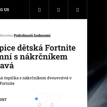
Hledat
Přihlášení
Nákupní
G US
košík
rné
dnoceno
Podrobnosti hodnocení
cení
ktu
pice dětská Fortnite
mní s nákrčníkem
avá
ček.
á čepička s nákrčníkem dvouvrstvá v
 Fortnite
KOST