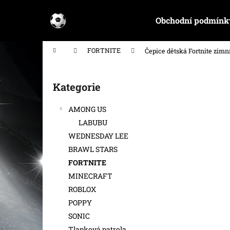
K
Přejít
na
o
Obchodní podmínk
obsah
Zpět
Zpět
š
do
do
í
Domů
FORTNITE
Čepice dětská Fortnite zim
k
obchodu
obchodu
P
o
Kategorie
Přeskočit
s
kategorie
t
AMONG US
r
LABUBU
a
WEDNESDAY LEE
n
BRAWL STARS
n
FORTNITE
í
MINECRAFT
p
ROBLOX
a
POPPY
n
SONIC
e
Tlapková patrola