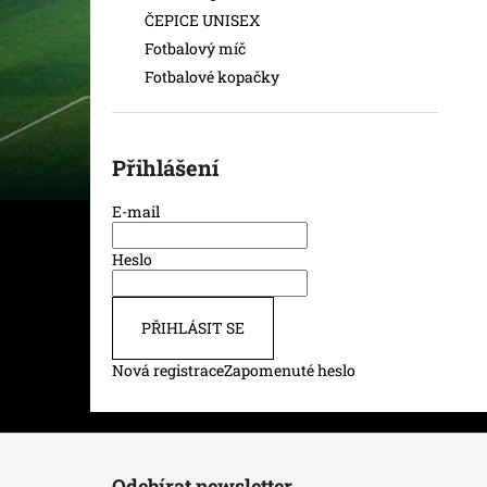
ČEPICE UNISEX
Fotbalový míč
Fotbalové kopačky
Přihlášení
E-mail
Heslo
PŘIHLÁSIT SE
Nová registrace
Zapomenuté heslo
Z
á
Odebírat newsletter