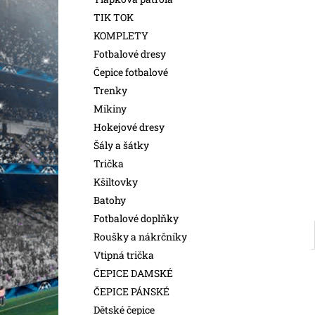
l
TIK TOK
KOMPLETY
Fotbalové dresy
Čepice fotbalové
Trenky
Mikiny
Hokejové dresy
Šály a šátky
Trička
Kšiltovky
Batohy
Fotbalové doplňky
Roušky a nákrčníky
Vtipná trička
ČEPICE DAMSKÉ
ČEPICE PÁNSKÉ
Dětské čepice