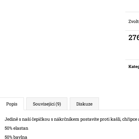
Zvolt
27
Měr
cena:
Kateg
Popis
Související (9)
Diskuze
Jedině s naší čepičkou s nákrčníkem postavíte proti kašli, chřipce
50% elastan
50% bavlna