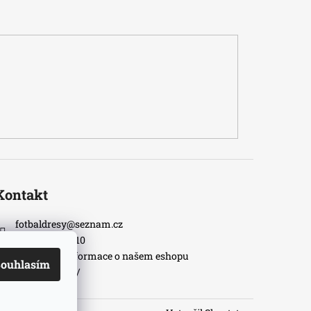
Kontakt
fotbaldresy
@
seznam.cz
+420733609510
Nejnovější informace o našem eshopu
ouhlasím
fotbaldresycz/