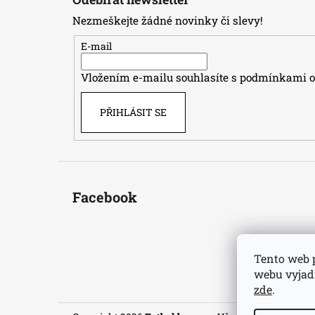
p
Nezmeškejte žádné novinky či slevy!
a
t
E-mail
í
Vložením e-mailu souhlasíte s
podmínkami oc
PŘIHLÁSIT SE
Facebook
Tento web 
webu vyjadř
zde
.