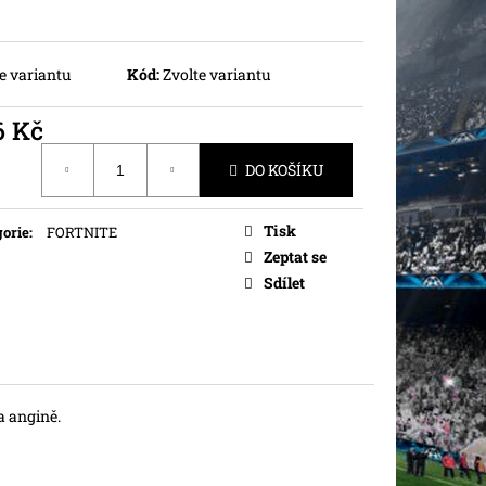
e variantu
Kód:
Zvolte variantu
6 Kč
ná
DO KOŠÍKU
Tisk
orie
:
FORTNITE
Zeptat se
Sdílet
 a angině.