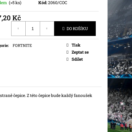
adem
(>5 ks)
Kód:
2060/COC
7,20 Kč
ná
DO KOŠÍKU
Tisk
orie
:
FORTNITE
Zeptat se
Sdílet
straně čepice. Z této čepice bude každý fanoušek