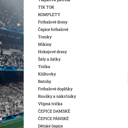
l
TIK TOK
KOMPLETY
Fotbalové dresy
Čepice fotbalové
Trenky
Mikiny
Hokejové dresy
Šály a šátky
Trička
Kšiltovky
Batohy
Fotbalové doplňky
Roušky a nákrčníky
Vtipná trička
ČEPICE DAMSKÉ
ČEPICE PÁNSKÉ
Dětské čepice