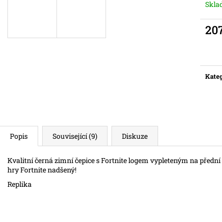
Skl
20
Měr
cena:
Kateg
Popis
Související (9)
Diskuze
Kvalitní černá zimní čepice s Fortnite logem vypleteným na přední 
hry Fortnite nadšený!
Replika