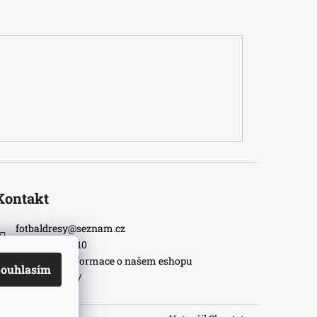
Kontakt
fotbaldresy
@
seznam.cz
+420733609510
Nejnovější informace o našem eshopu
ouhlasím
fotbaldresycz/