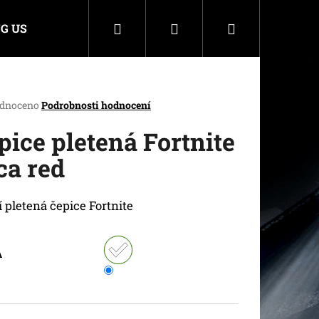
Hledat
Přihlášení
Nákupní
G US
košík
rné
dnoceno
Podrobnosti hodnocení
cení
ktu
pice pletená Fortnite
ca red
ček.
 pletená čepice Fortnite
A