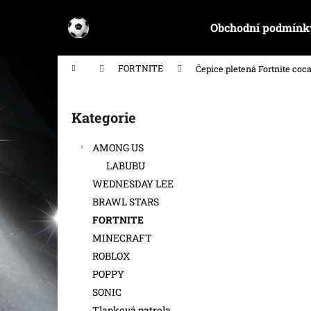
K
Přejít
na
o
Obchodní podmínk
obsah
Zpět
Zpět
š
do
do
í
Domů
FORTNITE
Čepice pletená Fortnite coca
k
obchodu
obchodu
P
o
Kategorie
Přeskočit
s
kategorie
t
AMONG US
r
LABUBU
a
WEDNESDAY LEE
n
BRAWL STARS
n
FORTNITE
í
MINECRAFT
p
ROBLOX
a
POPPY
n
SONIC
e
Tlapková patrola