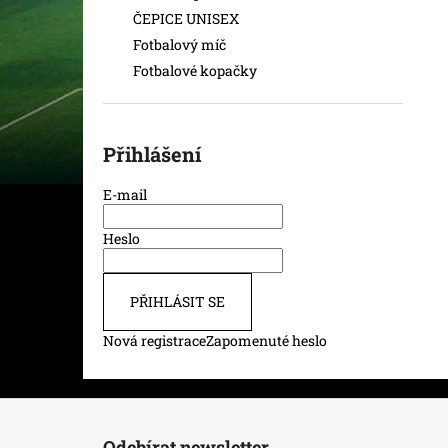
ČEPICE UNISEX
Fotbalový míč
Fotbalové kopačky
Přihlášení
E-mail
Heslo
PŘIHLÁSIT SE
Nová registrace
Zapomenuté heslo
Z
á
Odebírat newsletter