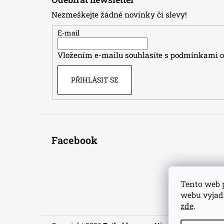
p
Nezmeškejte žádné novinky či slevy!
a
t
E-mail
í
Vložením e-mailu souhlasíte s
podmínkami oc
PŘIHLÁSIT SE
Facebook
Tento web 
webu vyjadř
zde
.