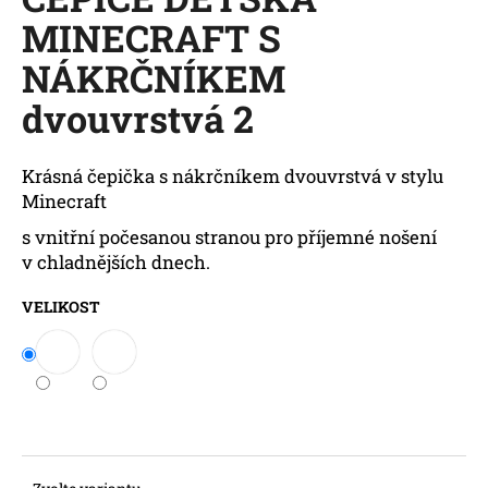
je
a
MINECRAFT S
0,0
z
j
NÁKRČNÍKEM
5
í
hvězdiček.
dvouvrstvá 2
t
?
Krásná čepička s nákrčníkem dvouvrstvá v stylu
Minecraft
s vnitřní počesanou stranou pro příjemné nošení
HLEDAT
v chladnějších dnech.
VELIKOST
D
o
p
o
r
u