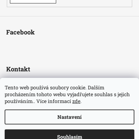
Facebook
Kontakt
fotbaldresy
@
seznam.cz
Tento web používá soubory cookie. Dalším
+420733609510
procházením tohoto webu vyjadřujete souhlas s jejich
Nejnovější informace o našem eshopu
používáním.. Více informací
zde
.
fotbaldresycz/
Nastavení
Vytvořil Shoptet
Copyright 2026
Fotbaldresy.cz
. Všechna práva vyhrazena.
Souhlasím
Upravit nastavení cookies