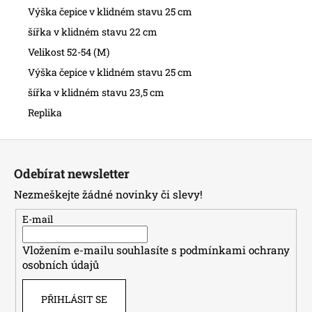
Výška čepice v klidném stavu 25 cm
šířka v klidném stavu 22 cm
Velikost 52-54 (M)
Výška čepice v klidném stavu 25 cm
šířka v klidném stavu 23,5 cm
Replika
Z
á
Odebírat newsletter
p
Nezmeškejte žádné novinky či slevy!
a
t
E-mail
í
Vložením e-mailu souhlasíte s
podmínkami ochrany
osobních údajů
PŘIHLÁSIT SE