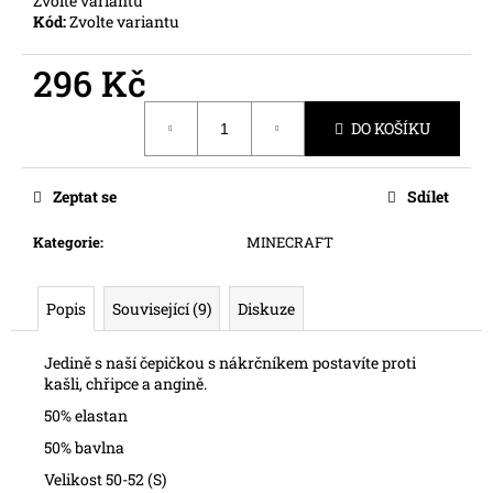
Zvolte variantu
č
Kód:
Zvolte variantu
u
j
296 Kč
e
m
Měrná
e
DO KOŠÍKU
cena:
Zeptat se
Sdílet
Kategorie
:
MINECRAFT
Popis
Související (9)
Diskuze
Jedině s naší čepičkou s nákrčníkem postavíte proti
kašli, chřipce a angině.
50% elastan
50% bavlna
Velikost 50-52 (S)