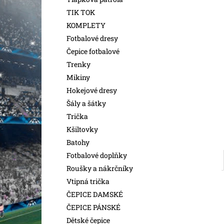
l
TIK TOK
KOMPLETY
Fotbalové dresy
Čepice fotbalové
Trenky
Mikiny
Hokejové dresy
Šály a šátky
Trička
Kšiltovky
Batohy
Fotbalové doplňky
Roušky a nákrčníky
Vtipná trička
ČEPICE DAMSKÉ
ČEPICE PÁNSKÉ
Dětské čepice