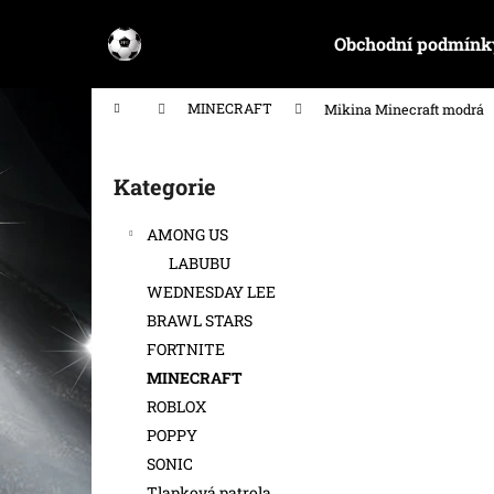
K
Přejít
na
o
Obchodní podmínk
obsah
Zpět
Zpět
š
do
do
í
Domů
MINECRAFT
Mikina Minecraft modrá
k
obchodu
obchodu
P
o
Kategorie
Přeskočit
s
kategorie
t
AMONG US
r
LABUBU
a
WEDNESDAY LEE
n
BRAWL STARS
n
FORTNITE
í
MINECRAFT
p
ROBLOX
a
POPPY
n
SONIC
e
Tlapková patrola