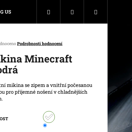
Hledat
Přihlášení
Nákupní
G US
košík
rné
dnoceno
Podrobnosti hodnocení
cení
ktu
kina Minecraft
drá
ček.
tní mikina se zipem a vnitřní počesanou
ou pro příjemné nošení v chladnějších
h.
KOST