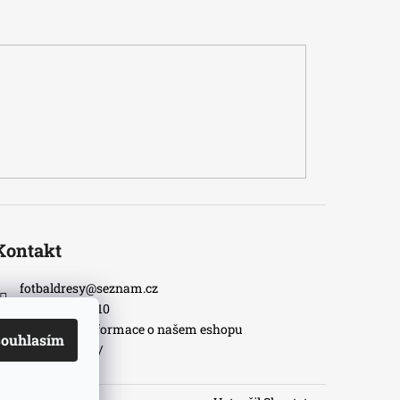
Kontakt
fotbaldresy
@
seznam.cz
+420733609510
Nejnovější informace o našem eshopu
ouhlasím
fotbaldresycz/