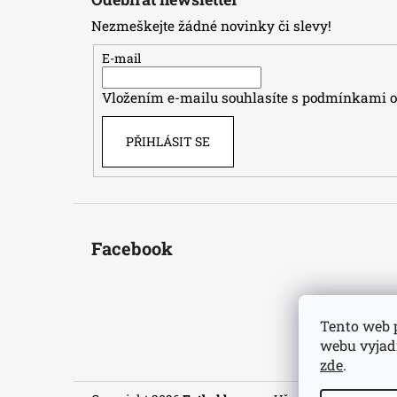
p
Nezmeškejte žádné novinky či slevy!
a
t
E-mail
í
Vložením e-mailu souhlasíte s
podmínkami oc
PŘIHLÁSIT SE
Facebook
Tento web 
webu vyjadř
zde
.