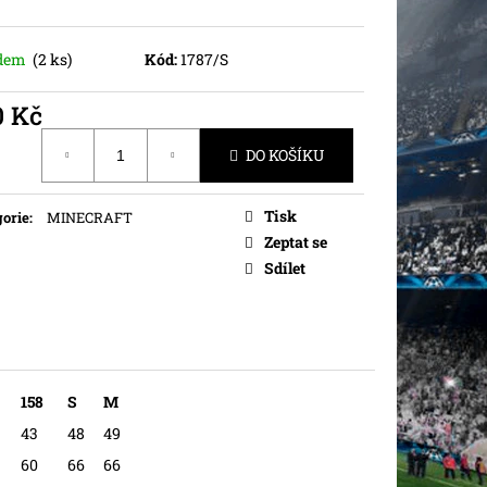
adem
(2 ks)
Kód:
1787/S
0 Kč
ná
DO KOŠÍKU
Tisk
orie
:
MINECRAFT
Zeptat se
Sdílet
158
S
M
43
48
49
60
66
66