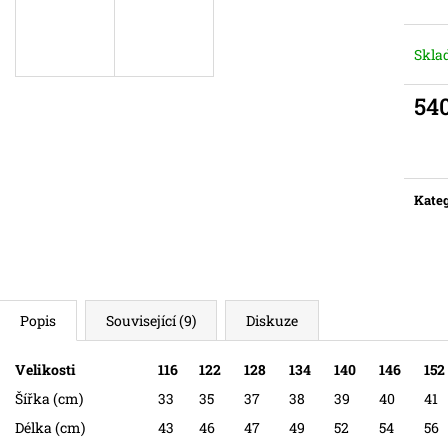
Skl
54
Měr
cena:
Kateg
Popis
Související (9)
Diskuze
Velikosti
116
122
128
134
140
146
152
Šířka (cm)
33
35
37
38
39
40
41
Délka (cm)
43
46
47
49
52
54
56