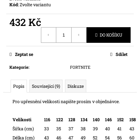
č
Kód:
Zvolte variantu
u
j
432 Kč
e
m
Měrná
e
DO KOŠÍKU
cena:
Zeptat se
Sdílet
Kategorie
:
FORTNITE
Popis
Související (9)
Diskuze
Pro upřesnění velikosti napište prosím v objednávce.
Velikosti
116
122
128
134
140
146
152
158
Šířka (cm)
33
35
37
38
39
40
41
43
Délka (cm)
43
46
47
49
52
54
56
60