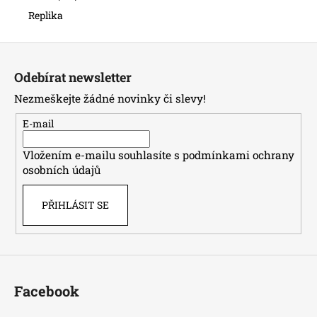
Replika
Z
á
Odebírat newsletter
p
Nezmeškejte žádné novinky či slevy!
a
t
E-mail
í
Vložením e-mailu souhlasíte s
podmínkami ochrany
osobních údajů
PŘIHLÁSIT SE
Facebook