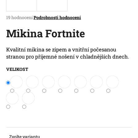
a
j
Průměrné
19 hodnocení
Podrobnosti hodnocení
í
hodnocení
produktu
Mikina Fortnite
t
je
?
3,2
z
Kvalitní mikina se zipem a vnitřní počesanou
5
stranou pro příjemné nošení v chladnějších dnech.
hvězdiček.
VELIKOST
HLEDAT
D
o
p
o
r
u
Zvolte variantu