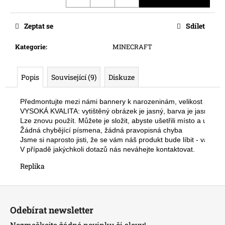
č
u
j
Zeptat se
Sdílet
e
m
Kategorie
:
MINECRAFT
e
Popis
Související (9)
Diskuze
Předmontujte mezi námi bannery k narozeninám, velikost papír
VYSOKÁ KVALITA: vytištěný obrázek je jasný, barva je jasná a n
Lze znovu použít. Můžete je složit, abyste ušetřili místo a uschova
Žádná chybějící písmena, žádná pravopisná chyba 
Jsme si naprosto jisti, že se vám náš produkt bude líbit - vaše 
V případě jakýchkoli dotazů nás neváhejte kontaktovat.
Replika
Z
á
Odebírat newsletter
p