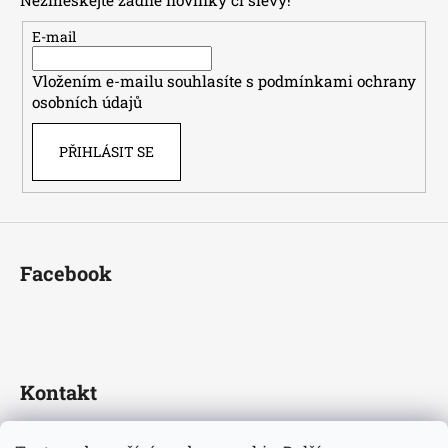
Nezmeškejte žádné novinky či slevy!
a
t
E-mail
í
Vložením e-mailu souhlasíte s
podmínkami ochrany
osobních údajů
PŘIHLÁSIT SE
Facebook
Kontakt
fotbaldresy
@
seznam.cz