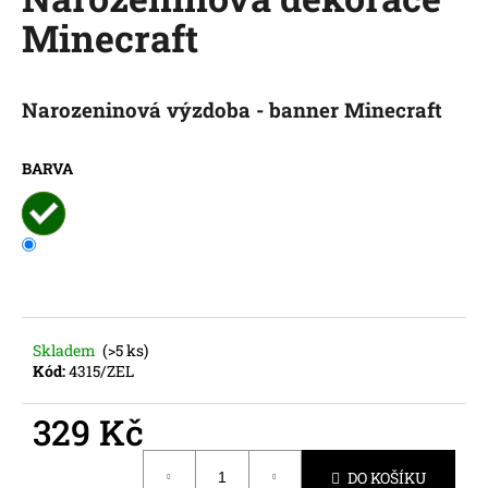
je
a
Minecraft
0,0
z
j
5
í
hvězdiček.
Narozeninová výzdoba - banner Minecraft
t
?
BARVA
HLEDAT
D
Skladem
(>5 ks)
o
Kód:
4315/ZEL
p
o
329 Kč
r
Měrná
u
DO KOŠÍKU
cena: