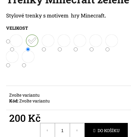
je
a
0,0
z
j
Stylové trenky s motivem
hry Minecraft
.
5
í
hvězdiček.
VELIKOST
t
?
HLEDAT
Zvolte variantu
D
Kód:
Zvolte variantu
o
p
200 Kč
o
r
Měrná
DO KOŠÍKU
u
cena: