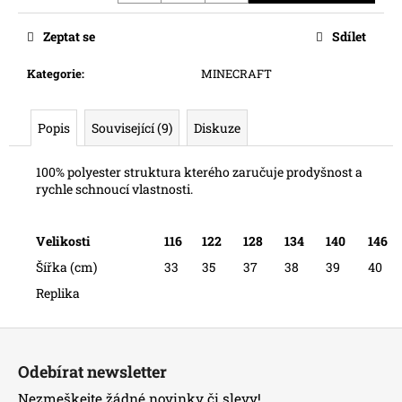
č
u
Zeptat se
Sdílet
j
e
Kategorie
:
MINECRAFT
m
e
Popis
Související (9)
Diskuze
100% polyester
struktura kterého
zaručuje prodyšnost a
rychle schnoucí vlastnosti.
Velikosti
116
122
128
134
140
146
Šířka (cm)
33
35
37
38
39
40
Replika
Z
á
Odebírat newsletter
p
Nezmeškejte žádné novinky či slevy!