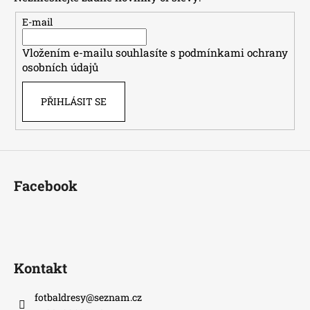
a
t
E-mail
í
Vložením e-mailu souhlasíte s
podmínkami ochrany
osobních údajů
PŘIHLÁSIT SE
Facebook
Kontakt
fotbaldresy
@
seznam.cz